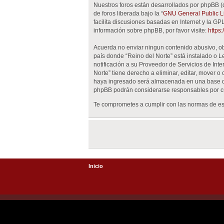
Nuestros foros están desarrollados por phpBB (
de foros liberada bajo la “
GNU General Public Li
facilita discusiones basadas en Internet y la 
información sobre phpBB, por favor visite:
https
Acuerda no enviar ningun contenido abusivo, obs
país donde “Reino del Norte” está instalado o 
notificación a su Proveedor de Servicios de Int
Norte” tiene derecho a eliminar, editar, mover
haya ingresado será almacenada en una base de 
phpBB podrán considerarse responsables por cu
Te comprometes a cumplir con las normas de est
Inicio