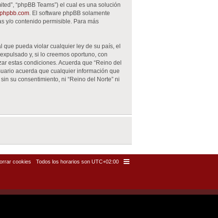
ited”, “phpBB Teams”) el cual es una solución
phpbb.com
. El software phpBB solamente
as y/o contenido permisible. Para más
 que pueda violar cualquier ley de su país, el
expulsado y, si lo creemos oportuno, con
rzar estas condiciones. Acuerda que “Reino del
suario acuerda que cualquier información que
n su consentimiento, ni “Reino del Norte” ni
orrar cookies
Todos los horarios son
UTC+02:00