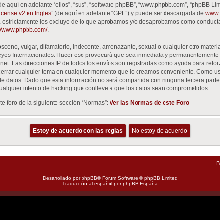
de aquí en adelante “ellos”, “sus”, “software phpBB”, “www.phpbb.com”, “phpBB Lim
cense v2 en Ingles
” (de aquí en adelante “GPL”) y puede ser descargada de
www.
GPL estrictamente los excluye de lo que aprobamos y/o desaprobamos como conduct
://www.phpbb.com/
.
ceno, vulgar, difamatorio, indecente, amenazante, sexual o cualquier otro material
Leyes Internacionales. Hacer eso provocará que sea inmediata y permanentemente 
ernet. Las direcciones IP de todos los envíos son registradas como ayuda para refo
 o cerrar cualquier tema en cualquier momento que lo creamos conveniente. Como u
datos. Dado que esta información no será compartida con ninguna tercera parte si
alquier intento de hacking que conlleve a que los datos sean comprometidos.
e foro de la siguiente sección “Normas”:
Ver las Normas de este Foro
B
Desarrollado por
phpBB
® Forum Software © phpBB Limited
Traducción al español por
phpBB España