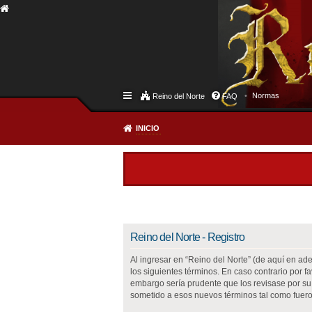
Normas
Reino del Norte
FAQ
INICIO
Reino del Norte - Registro
Al ingresar en “Reino del Norte” (de aquí en adel
los siguientes términos. En caso contrario por 
embargo sería prudente que los revisase por su
sometido a esos nuevos términos tal como fuero