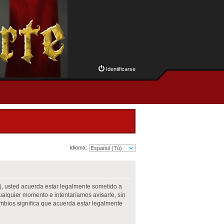
Identificarse
Idioma:
m”), usted acuerda estar legalmente sometido a
cualquier momento e intentaríamos avisarle, sin
mbios significa que acuerda estar legalmente