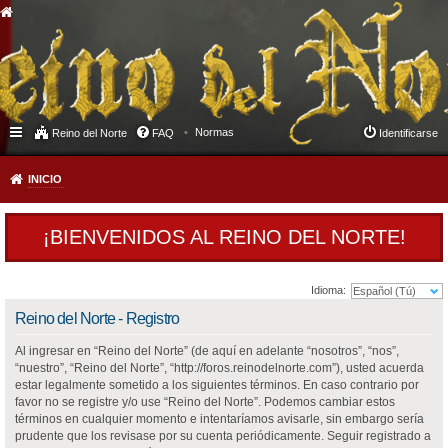
Normas
Reino del Norte
FAQ
Identificarse
INICIO
¡BIENVENIDOS AL REINO DEL NORTE!
Idioma:
Reino del Norte - Registro
Al ingresar en “Reino del Norte” (de aquí en adelante “nosotros”, “nos”,
“nuestro”, “Reino del Norte”, “http://foros.reinodelnorte.com”), usted acuerda
estar legalmente sometido a los siguientes términos. En caso contrario por
favor no se registre y/o use “Reino del Norte”. Podemos cambiar estos
términos en cualquier momento e intentaríamos avisarle, sin embargo sería
prudente que los revisase por su cuenta periódicamente. Seguir registrado a