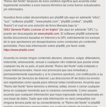
“Reino del Norte” después de esos cambios significa que acuerda estar
legalmente sometido a esos nuevos términos tal como fueron actualizados
y/o reformados.
Nuestros foros están desarrollados por phpBB (de aquí en adelante “ellos”,
“sus”, “software phpBB”, “www.phpbb.com”, “phpBB Limited”, “phpBB
Teams”) el cual es una solución de foros liberada bajo la “
GNU General Public License v2 en Ingles
” (de aquí en adelante “GPL”) y
puede ser descargada de
www.phpbb.com
. El software phpBB solamente
facilita discusiones basadas en Internet y la GPL estrictamente los excluye
de lo que aprobamos y/o desaprobamos como conductas y/o contenido
permisible. Para más información sobre phpBB, por favor visite:
https://www.phpbb.com/
.
Acuerda no enviar ningun contenido abusivo, obsceno, vulgar, difamatorio,
indecente, amenazante, sexual o cualquier otro material que pueda violar
cualquier ley de su país, el país donde “Reino del Norte” está instalado o
Leyes Internacionales. Hacer eso provocará que sea inmediata y
permanentemente expulsado y, si lo creemos oportuno, con notificación a su
Proveedor de Servicios de Internet. Las direcciones IP de todos los envíos
son registradas como ayuda para reforzar estas condiciones. Acuerda que
“Reino del Norte” tiene derecho a eliminar, editar, mover o cerrar cualquier
tema en cualquier momento que lo creamos conveniente. Como usuario
acuerda que cualquier información que haya ingresado será almacenada en
una base de datos. Dado que esta información no será compartida con
ninguna tercera parte sin su consentimiento, ni “Reino del Norte” ni phpBB
podrán considerarse responsables por cualquier intento de hacking que