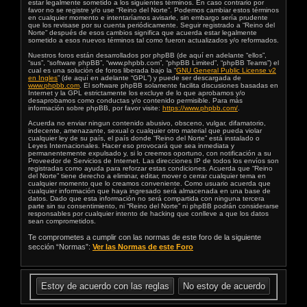
estar legalmente sometido a los siguientes términos. En caso contrario por
favor no se registre y/o use “Reino del Norte”. Podemos cambiar estos términos
en cualquier momento e intentaríamos avisarle, sin embargo sería prudente
que los revisase por su cuenta periódicamente. Seguir registrado a “Reino del
Norte” después de esos cambios significa que acuerda estar legalmente
sometido a esos nuevos términos tal como fueron actualizados y/o reformados.
Nuestros foros están desarrollados por phpBB (de aquí en adelante “ellos”,
“sus”, “software phpBB”, “www.phpbb.com”, “phpBB Limited”, “phpBB Teams”) el
cual es una solución de foros liberada bajo la “
GNU General Public License v2
en Ingles
” (de aquí en adelante “GPL”) y puede ser descargada de
www.phpbb.com
. El software phpBB solamente facilita discusiones basadas en
Internet y la GPL estrictamente los excluye de lo que aprobamos y/o
desaprobamos como conductas y/o contenido permisible. Para más
información sobre phpBB, por favor visite:
https://www.phpbb.com/
.
Acuerda no enviar ningun contenido abusivo, obsceno, vulgar, difamatorio,
indecente, amenazante, sexual o cualquier otro material que pueda violar
cualquier ley de su país, el país donde “Reino del Norte” está instalado o
Leyes Internacionales. Hacer eso provocará que sea inmediata y
permanentemente expulsado y, si lo creemos oportuno, con notificación a su
Proveedor de Servicios de Internet. Las direcciones IP de todos los envíos son
registradas como ayuda para reforzar estas condiciones. Acuerda que “Reino
del Norte” tiene derecho a eliminar, editar, mover o cerrar cualquier tema en
cualquier momento que lo creamos conveniente. Como usuario acuerda que
cualquier información que haya ingresado será almacenada en una base de
datos. Dado que esta información no será compartida con ninguna tercera
parte sin su consentimiento, ni “Reino del Norte” ni phpBB podrán considerarse
responsables por cualquier intento de hacking que conlleve a que los datos
sean comprometidos.
Te comprometes a cumplir con las normas de este foro de la siguiente
sección “Normas”:
Ver las Normas de este Foro