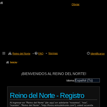
Obviar
Normas
Reino del Norte
FAQ
Identificarse
Inicio
¡BIENVENIDOS AL REINO DEL NORTE!
Idioma:
Reino del Norte - Registro
Al ingresar en “Reino del Norte” (de aquí en adelante “nosotros”, “nos”,
“nuestro”, “Reino del Norte”, “http://foros.reinodelnorte.com”), usted acuerda