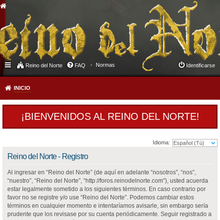
Normas
Reino del Norte
FAQ
Identificarse
INICIO
¡BIENVENIDOS AL REINO DEL NORTE!
Idioma:
Reino del Norte - Registro
Al ingresar en “Reino del Norte” (de aquí en adelante “nosotros”, “nos”,
“nuestro”, “Reino del Norte”, “http://foros.reinodelnorte.com”), usted acuerda
estar legalmente sometido a los siguientes términos. En caso contrario por
favor no se registre y/o use “Reino del Norte”. Podemos cambiar estos
términos en cualquier momento e intentaríamos avisarle, sin embargo sería
prudente que los revisase por su cuenta periódicamente. Seguir registrado a