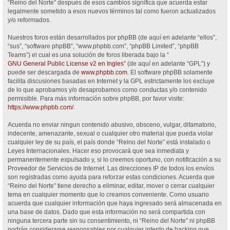
“Reino del Norte” después de esos cambios significa que acuerda estar
legalmente sometido a esos nuevos términos tal como fueron actualizados
y/o reformados.
Nuestros foros están desarrollados por phpBB (de aquí en adelante “ellos”,
“sus”, “software phpBB”, “www.phpbb.com”, “phpBB Limited”, “phpBB
Teams”) el cual es una solución de foros liberada bajo la “
GNU General Public License v2 en Ingles
” (de aquí en adelante “GPL”) y
puede ser descargada de
www.phpbb.com
. El software phpBB solamente
facilita discusiones basadas en Internet y la GPL estrictamente los excluye
de lo que aprobamos y/o desaprobamos como conductas y/o contenido
permisible. Para más información sobre phpBB, por favor visite:
https://www.phpbb.com/
.
Acuerda no enviar ningun contenido abusivo, obsceno, vulgar, difamatorio,
indecente, amenazante, sexual o cualquier otro material que pueda violar
cualquier ley de su país, el país donde “Reino del Norte” está instalado o
Leyes Internacionales. Hacer eso provocará que sea inmediata y
permanentemente expulsado y, si lo creemos oportuno, con notificación a su
Proveedor de Servicios de Internet. Las direcciones IP de todos los envíos
son registradas como ayuda para reforzar estas condiciones. Acuerda que
“Reino del Norte” tiene derecho a eliminar, editar, mover o cerrar cualquier
tema en cualquier momento que lo creamos conveniente. Como usuario
acuerda que cualquier información que haya ingresado será almacenada en
una base de datos. Dado que esta información no será compartida con
ninguna tercera parte sin su consentimiento, ni “Reino del Norte” ni phpBB
podrán considerarse responsables por cualquier intento de hacking que