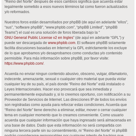
“Reino del Norte” después de esos cambios significa que acuerda estar
legalmente sometido a esos nuevos términos tal como fueron actualizados
y/o reformados.
Nuestros foros están desarrollados por phpBB (de aquí en adelante “ellos”,
“sus”, “software phpBB”, “www.phpbb.com”, “phpBB Limited”, “phpBB
Teams”) el cual es una solución de foros liberada bajo la “
GNU General Public License v2 en Ingles
” (de aquí en adelante “GPL”) y
puede ser descargada de
www.phpbb.com
. El software phpBB solamente
facilita discusiones basadas en Internet y la GPL estrictamente los excluye
de lo que aprobamos y/o desaprobamos como conductas y/o contenido
permisible. Para más información sobre phpBB, por favor visite:
https://www.phpbb.com/
.
Acuerda no enviar ningun contenido abusivo, obsceno, vulgar, difamatorio,
indecente, amenazante, sexual o cualquier otro material que pueda violar
cualquier ley de su país, el país donde “Reino del Norte” está instalado o
Leyes Internacionales. Hacer eso provocará que sea inmediata y
permanentemente expulsado y, si lo creemos oportuno, con notificación a su
Proveedor de Servicios de Internet. Las direcciones IP de todos los envíos
son registradas como ayuda para reforzar estas condiciones. Acuerda que
“Reino del Norte” tiene derecho a eliminar, editar, mover o cerrar cualquier
tema en cualquier momento que lo creamos conveniente. Como usuario
acuerda que cualquier información que haya ingresado será almacenada en
una base de datos. Dado que esta información no será compartida con
ninguna tercera parte sin su consentimiento, ni “Reino del Norte” ni phpBB
podrán considerarse responsables por cualquier intento de hacking que