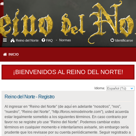
Normas
Reino del Norte
FAQ
Identificarse
INICIO
¡BIENVENIDOS AL REINO DEL NORTE!
Idioma:
Reino del Norte - Registro
Al ingresar en “Reino del Norte” (de aquí en adelante “nosotros”, “nos”,
“nuestro”, “Reino del Norte”, “http://foros.reinodelnorte.com”), usted acuerda
estar legalmente sometido a los siguientes términos. En caso contrario por
favor no se registre y/o use “Reino del Norte”. Podemos cambiar estos
términos en cualquier momento e intentaríamos avisarle, sin embargo sería
prudente que los revisase por su cuenta periódicamente. Seguir registrado a