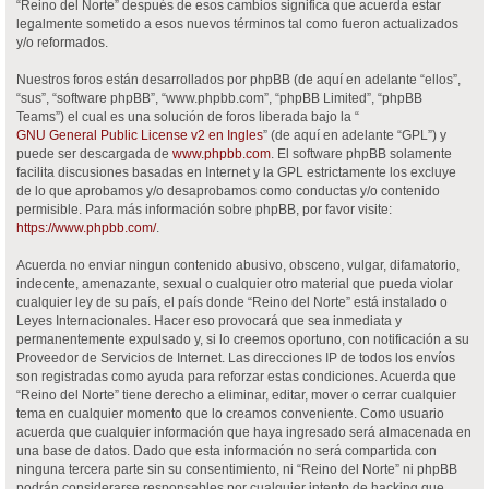
“Reino del Norte” después de esos cambios significa que acuerda estar
legalmente sometido a esos nuevos términos tal como fueron actualizados
y/o reformados.
Nuestros foros están desarrollados por phpBB (de aquí en adelante “ellos”,
“sus”, “software phpBB”, “www.phpbb.com”, “phpBB Limited”, “phpBB
Teams”) el cual es una solución de foros liberada bajo la “
GNU General Public License v2 en Ingles
” (de aquí en adelante “GPL”) y
puede ser descargada de
www.phpbb.com
. El software phpBB solamente
facilita discusiones basadas en Internet y la GPL estrictamente los excluye
de lo que aprobamos y/o desaprobamos como conductas y/o contenido
permisible. Para más información sobre phpBB, por favor visite:
https://www.phpbb.com/
.
Acuerda no enviar ningun contenido abusivo, obsceno, vulgar, difamatorio,
indecente, amenazante, sexual o cualquier otro material que pueda violar
cualquier ley de su país, el país donde “Reino del Norte” está instalado o
Leyes Internacionales. Hacer eso provocará que sea inmediata y
permanentemente expulsado y, si lo creemos oportuno, con notificación a su
Proveedor de Servicios de Internet. Las direcciones IP de todos los envíos
son registradas como ayuda para reforzar estas condiciones. Acuerda que
“Reino del Norte” tiene derecho a eliminar, editar, mover o cerrar cualquier
tema en cualquier momento que lo creamos conveniente. Como usuario
acuerda que cualquier información que haya ingresado será almacenada en
una base de datos. Dado que esta información no será compartida con
ninguna tercera parte sin su consentimiento, ni “Reino del Norte” ni phpBB
podrán considerarse responsables por cualquier intento de hacking que