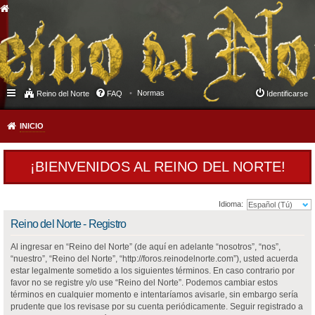
Normas
Reino del Norte
FAQ
Identificarse
INICIO
¡BIENVENIDOS AL REINO DEL NORTE!
Idioma:
Reino del Norte - Registro
Al ingresar en “Reino del Norte” (de aquí en adelante “nosotros”, “nos”,
“nuestro”, “Reino del Norte”, “http://foros.reinodelnorte.com”), usted acuerda
estar legalmente sometido a los siguientes términos. En caso contrario por
favor no se registre y/o use “Reino del Norte”. Podemos cambiar estos
términos en cualquier momento e intentaríamos avisarle, sin embargo sería
prudente que los revisase por su cuenta periódicamente. Seguir registrado a