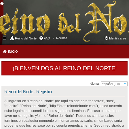
Normas
Reino del Norte
FAQ
Identificarse
INICIO
¡BIENVENIDOS AL REINO DEL NORTE!
Idioma:
Reino del Norte - Registro
Al ingresar en “Reino del Norte” (de aquí en adelante “nosotros”, “nos”,
“nuestro”, “Reino del Norte”, “http://foros.reinodelnorte.com”), usted acuerda
estar legalmente sometido a los siguientes términos. En caso contrario por
favor no se registre y/o use “Reino del Norte”. Podemos cambiar estos
términos en cualquier momento e intentaríamos avisarle, sin embargo sería
prudente que los revisase por su cuenta periódicamente. Seguir registrado a