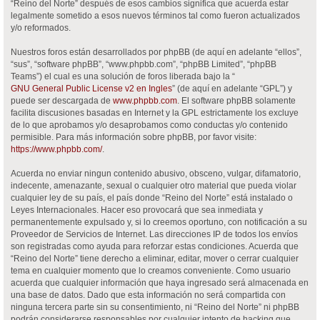
“Reino del Norte” después de esos cambios significa que acuerda estar
legalmente sometido a esos nuevos términos tal como fueron actualizados
y/o reformados.
Nuestros foros están desarrollados por phpBB (de aquí en adelante “ellos”,
“sus”, “software phpBB”, “www.phpbb.com”, “phpBB Limited”, “phpBB
Teams”) el cual es una solución de foros liberada bajo la “
GNU General Public License v2 en Ingles
” (de aquí en adelante “GPL”) y
puede ser descargada de
www.phpbb.com
. El software phpBB solamente
facilita discusiones basadas en Internet y la GPL estrictamente los excluye
de lo que aprobamos y/o desaprobamos como conductas y/o contenido
permisible. Para más información sobre phpBB, por favor visite:
https://www.phpbb.com/
.
Acuerda no enviar ningun contenido abusivo, obsceno, vulgar, difamatorio,
indecente, amenazante, sexual o cualquier otro material que pueda violar
cualquier ley de su país, el país donde “Reino del Norte” está instalado o
Leyes Internacionales. Hacer eso provocará que sea inmediata y
permanentemente expulsado y, si lo creemos oportuno, con notificación a su
Proveedor de Servicios de Internet. Las direcciones IP de todos los envíos
son registradas como ayuda para reforzar estas condiciones. Acuerda que
“Reino del Norte” tiene derecho a eliminar, editar, mover o cerrar cualquier
tema en cualquier momento que lo creamos conveniente. Como usuario
acuerda que cualquier información que haya ingresado será almacenada en
una base de datos. Dado que esta información no será compartida con
ninguna tercera parte sin su consentimiento, ni “Reino del Norte” ni phpBB
podrán considerarse responsables por cualquier intento de hacking que