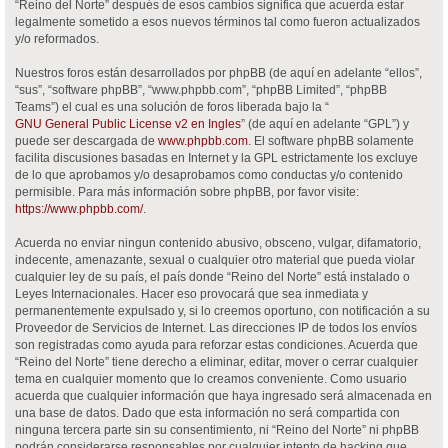
“Reino del Norte” después de esos cambios significa que acuerda estar
legalmente sometido a esos nuevos términos tal como fueron actualizados
y/o reformados.
Nuestros foros están desarrollados por phpBB (de aquí en adelante “ellos”,
“sus”, “software phpBB”, “www.phpbb.com”, “phpBB Limited”, “phpBB
Teams”) el cual es una solución de foros liberada bajo la “
GNU General Public License v2 en Ingles
” (de aquí en adelante “GPL”) y
puede ser descargada de
www.phpbb.com
. El software phpBB solamente
facilita discusiones basadas en Internet y la GPL estrictamente los excluye
de lo que aprobamos y/o desaprobamos como conductas y/o contenido
permisible. Para más información sobre phpBB, por favor visite:
https://www.phpbb.com/
.
Acuerda no enviar ningun contenido abusivo, obsceno, vulgar, difamatorio,
indecente, amenazante, sexual o cualquier otro material que pueda violar
cualquier ley de su país, el país donde “Reino del Norte” está instalado o
Leyes Internacionales. Hacer eso provocará que sea inmediata y
permanentemente expulsado y, si lo creemos oportuno, con notificación a su
Proveedor de Servicios de Internet. Las direcciones IP de todos los envíos
son registradas como ayuda para reforzar estas condiciones. Acuerda que
“Reino del Norte” tiene derecho a eliminar, editar, mover o cerrar cualquier
tema en cualquier momento que lo creamos conveniente. Como usuario
acuerda que cualquier información que haya ingresado será almacenada en
una base de datos. Dado que esta información no será compartida con
ninguna tercera parte sin su consentimiento, ni “Reino del Norte” ni phpBB
podrán considerarse responsables por cualquier intento de hacking que