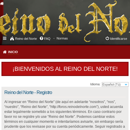
Normas
Reino del Norte
FAQ
Identificarse
INICIO
¡BIENVENIDOS AL REINO DEL NORTE!
Idioma:
Reino del Norte - Registro
Al ingresar en “Reino del Norte” (de aquí en adelante “nosotros”, “nos”,
“nuestro”, “Reino del Norte”, “http://foros.reinodelnorte.com”), usted acuerda
estar legalmente sometido a los siguientes términos. En caso contrario por
favor no se registre y/o use “Reino del Norte”. Podemos cambiar estos
términos en cualquier momento e intentaríamos avisarle, sin embargo sería
prudente que los revisase por su cuenta periódicamente. Seguir registrado a