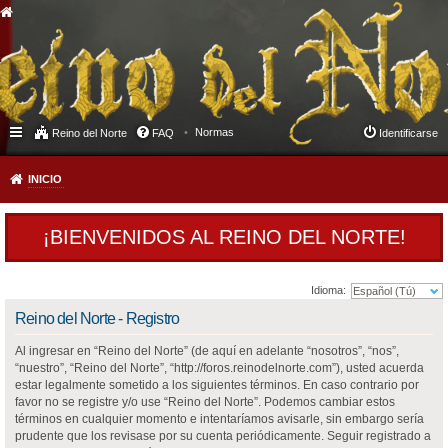
Normas
Reino del Norte
FAQ
Identificarse
INICIO
¡BIENVENIDOS AL REINO DEL NORTE!
Idioma:
Reino del Norte - Registro
Al ingresar en “Reino del Norte” (de aquí en adelante “nosotros”, “nos”,
“nuestro”, “Reino del Norte”, “http://foros.reinodelnorte.com”), usted acuerda
estar legalmente sometido a los siguientes términos. En caso contrario por
favor no se registre y/o use “Reino del Norte”. Podemos cambiar estos
términos en cualquier momento e intentaríamos avisarle, sin embargo sería
prudente que los revisase por su cuenta periódicamente. Seguir registrado a