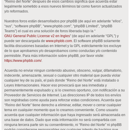
“Reino del Norte” después de esos cambios significa que acuerda estar
legalmente sometido a esos nuevos términos tal como fueron actualizados
y/o reformados.
Nuestros foros están desarrollados por phpBB (de aquí en adelante “ellos”,
“sus”, “software phpBB”, “www.phpbb.com”, “phpBB Limited”, “phpBB
Teams”) el cual es una solución de foros liberada bajo la “
GNU General Public License v2 en Ingles
” (de aquí en adelante “GPL”) y
puede ser descargada de
www.phpbb.com
. El software phpBB solamente
facilita discusiones basadas en Internet y la GPL estrictamente los excluye
de lo que aprobamos y/o desaprobamos como conductas y/o contenido
permisible. Para más información sobre phpBB, por favor visite:
https://www.phpbb.com/
.
Acuerda no enviar ningun contenido abusivo, obsceno, vulgar, difamatorio,
indecente, amenazante, sexual o cualquier otro material que pueda violar
cualquier ley de su país, el país donde “Reino del Norte” está instalado o
Leyes Internacionales. Hacer eso provocará que sea inmediata y
permanentemente expulsado y, si lo creemos oportuno, con notificación a su
Proveedor de Servicios de Internet. Las direcciones IP de todos los envíos
son registradas como ayuda para reforzar estas condiciones. Acuerda que
“Reino del Norte” tiene derecho a eliminar, editar, mover o cerrar cualquier
tema en cualquier momento que lo creamos conveniente. Como usuario
acuerda que cualquier información que haya ingresado será almacenada en
una base de datos. Dado que esta información no será compartida con
ninguna tercera parte sin su consentimiento, ni “Reino del Norte” ni phpBB
podrán considerarse responsables por cualquier intento de hacking que