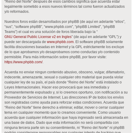
“Reino del Norte” después de esos cambios significa que acuerda estar
legalmente sometido a esos nuevos términos tal como fueron actualizados
y/o reformados.
Nuestros foros están desarrollados por phpBB (de aquí en adelante “ellos”,
“sus”, “software phpBB”, “www.phpbb.com”, “phpBB Limited”, “phpBB
Teams”) el cual es una solución de foros liberada bajo la “
GNU General Public License v2 en Ingles
” (de aquí en adelante “GPL”) y
puede ser descargada de
www.phpbb.com
. El software phpBB solamente
facilita discusiones basadas en Internet y la GPL estrictamente los excluye
de lo que aprobamos y/o desaprobamos como conductas y/o contenido
permisible. Para más información sobre phpBB, por favor visite:
https://www.phpbb.com/
.
Acuerda no enviar ningun contenido abusivo, obsceno, vulgar, difamatorio,
indecente, amenazante, sexual o cualquier otro material que pueda violar
cualquier ley de su país, el país donde “Reino del Norte” está instalado o
Leyes Internacionales. Hacer eso provocará que sea inmediata y
permanentemente expulsado y, si lo creemos oportuno, con notificación a su
Proveedor de Servicios de Internet. Las direcciones IP de todos los envíos
son registradas como ayuda para reforzar estas condiciones. Acuerda que
“Reino del Norte” tiene derecho a eliminar, editar, mover o cerrar cualquier
tema en cualquier momento que lo creamos conveniente. Como usuario
acuerda que cualquier información que haya ingresado será almacenada en
una base de datos. Dado que esta información no será compartida con
ninguna tercera parte sin su consentimiento, ni “Reino del Norte” ni phpBB
podrán considerarse responsables por cualquier intento de hacking que