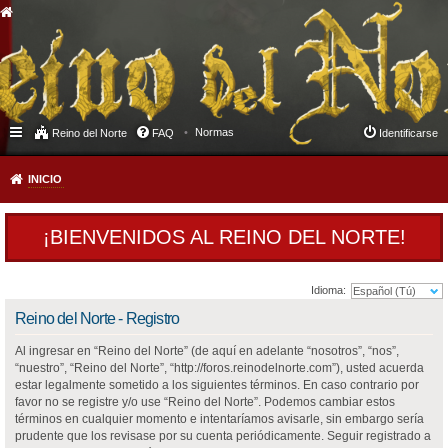
Normas
Reino del Norte
FAQ
Identificarse
INICIO
¡BIENVENIDOS AL REINO DEL NORTE!
Idioma:
Reino del Norte - Registro
Al ingresar en “Reino del Norte” (de aquí en adelante “nosotros”, “nos”,
“nuestro”, “Reino del Norte”, “http://foros.reinodelnorte.com”), usted acuerda
estar legalmente sometido a los siguientes términos. En caso contrario por
favor no se registre y/o use “Reino del Norte”. Podemos cambiar estos
términos en cualquier momento e intentaríamos avisarle, sin embargo sería
prudente que los revisase por su cuenta periódicamente. Seguir registrado a