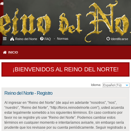
Normas
Reino del Norte
FAQ
Identificarse
INICIO
¡BIENVENIDOS AL REINO DEL NORTE!
Idioma:
Reino del Norte - Registro
Al ingresar en “Reino del Norte” (de aquí en adelante “nosotros”, “nos”,
“nuestro”, “Reino del Norte”, “http://foros.reinodelnorte.com”), usted acuerda
estar legalmente sometido a los siguientes términos. En caso contrario por
favor no se registre y/o use “Reino del Norte”. Podemos cambiar estos
términos en cualquier momento e intentaríamos avisarle, sin embargo sería
prudente que los revisase por su cuenta periódicamente. Seguir registrado a