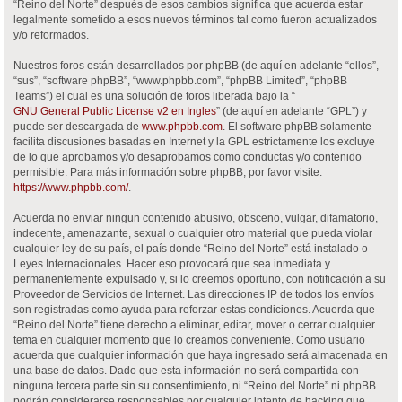
“Reino del Norte” después de esos cambios significa que acuerda estar
legalmente sometido a esos nuevos términos tal como fueron actualizados
y/o reformados.
Nuestros foros están desarrollados por phpBB (de aquí en adelante “ellos”,
“sus”, “software phpBB”, “www.phpbb.com”, “phpBB Limited”, “phpBB
Teams”) el cual es una solución de foros liberada bajo la “
GNU General Public License v2 en Ingles
” (de aquí en adelante “GPL”) y
puede ser descargada de
www.phpbb.com
. El software phpBB solamente
facilita discusiones basadas en Internet y la GPL estrictamente los excluye
de lo que aprobamos y/o desaprobamos como conductas y/o contenido
permisible. Para más información sobre phpBB, por favor visite:
https://www.phpbb.com/
.
Acuerda no enviar ningun contenido abusivo, obsceno, vulgar, difamatorio,
indecente, amenazante, sexual o cualquier otro material que pueda violar
cualquier ley de su país, el país donde “Reino del Norte” está instalado o
Leyes Internacionales. Hacer eso provocará que sea inmediata y
permanentemente expulsado y, si lo creemos oportuno, con notificación a su
Proveedor de Servicios de Internet. Las direcciones IP de todos los envíos
son registradas como ayuda para reforzar estas condiciones. Acuerda que
“Reino del Norte” tiene derecho a eliminar, editar, mover o cerrar cualquier
tema en cualquier momento que lo creamos conveniente. Como usuario
acuerda que cualquier información que haya ingresado será almacenada en
una base de datos. Dado que esta información no será compartida con
ninguna tercera parte sin su consentimiento, ni “Reino del Norte” ni phpBB
podrán considerarse responsables por cualquier intento de hacking que