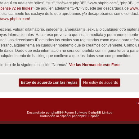
de aquí en adelante “ellos”, “sus”, “software phpBB”, “www.phpbb.com”, “phpBB Lim
cense v2 en Ingles
” (de aquí en adelante “GPL”) y puede ser descargada de
www.
GPL estrictamente los excluye de lo que aprobamos y/o desaprobamos como conduct
://www.phpbb.com/
.
ceno, vulgar, difamatorio, indecente, amenazante, sexual o cualquier otro material
Leyes Internacionales. Hacer eso provocará que sea inmediata y permanentemente 
ernet. Las direcciones IP de todos los envíos son registradas como ayuda para refo
 o cerrar cualquier tema en cualquier momento que lo creamos conveniente. Como u
datos. Dado que esta información no será compartida con ninguna tercera parte si
alquier intento de hacking que conlleve a que los datos sean comprometidos.
e foro de la siguiente sección “Normas”:
Ver las Normas de este Foro
B
Desarrollado por
phpBB
® Forum Software © phpBB Limited
Traducción al español por
phpBB España