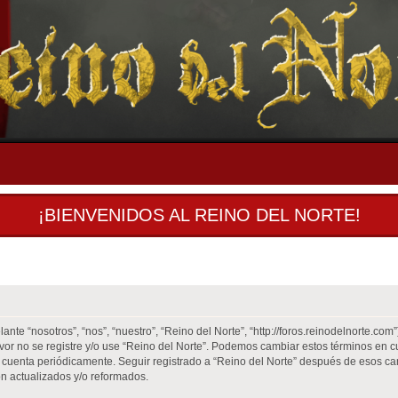
¡BIENVENIDOS AL REINO DEL NORTE!
ante “nosotros”, “nos”, “nuestro”, “Reino del Norte”, “http://foros.reinodelnorte.co
favor no se registre y/o use “Reino del Norte”. Podemos cambiar estos términos en 
 cuenta periódicamente. Seguir registrado a “Reino del Norte” después de esos ca
n actualizados y/o reformados.