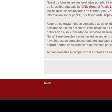
Nuestros foros están desarrollados por phpBB (
de foros liberada bajo la “
GNU General Public Li
facilita discusiones basadas en Internet y la 
información sobre phpBB, por favor visite:
https
Acuerda no enviar ningun contenido abusivo, obs
país donde “Reino del Norte” está instalado o 
notificación a su Proveedor de Servicios de Int
Norte” tiene derecho a eliminar, editar, mover
haya ingresado será almacenada en una base de 
phpBB podrán considerarse responsables por cu
Te comprometes a cumplir con las normas de est
Inicio