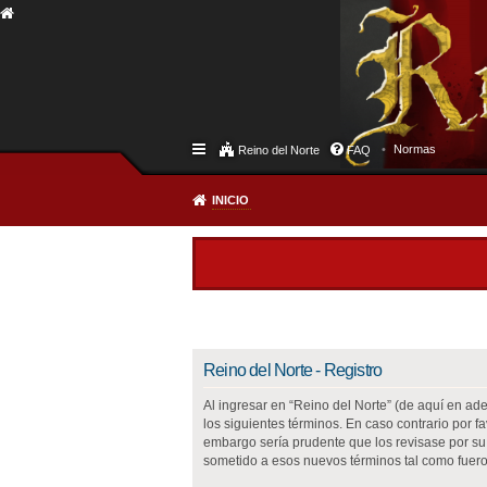
Normas
Reino del Norte
FAQ
INICIO
Reino del Norte - Registro
Al ingresar en “Reino del Norte” (de aquí en adel
los siguientes términos. En caso contrario por 
embargo sería prudente que los revisase por su
sometido a esos nuevos términos tal como fuero