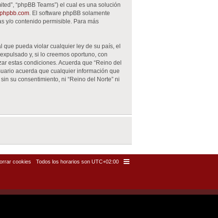
ited”, “phpBB Teams”) el cual es una solución
phpbb.com
. El software phpBB solamente
as y/o contenido permisible. Para más
 que pueda violar cualquier ley de su país, el
expulsado y, si lo creemos oportuno, con
rzar estas condiciones. Acuerda que “Reino del
suario acuerda que cualquier información que
n su consentimiento, ni “Reino del Norte” ni
orrar cookies
Todos los horarios son
UTC+02:00