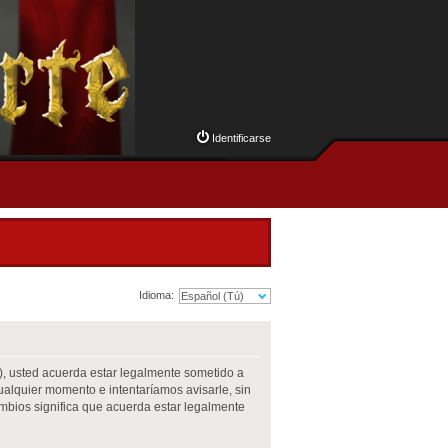
Identificarse
Idioma:
m”), usted acuerda estar legalmente sometido a
cualquier momento e intentaríamos avisarle, sin
mbios significa que acuerda estar legalmente