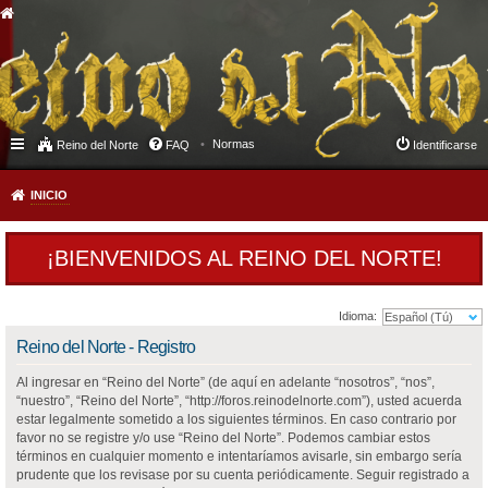
Normas
Reino del Norte
FAQ
Identificarse
INICIO
¡BIENVENIDOS AL REINO DEL NORTE!
Idioma:
Reino del Norte - Registro
Al ingresar en “Reino del Norte” (de aquí en adelante “nosotros”, “nos”,
“nuestro”, “Reino del Norte”, “http://foros.reinodelnorte.com”), usted acuerda
estar legalmente sometido a los siguientes términos. En caso contrario por
favor no se registre y/o use “Reino del Norte”. Podemos cambiar estos
términos en cualquier momento e intentaríamos avisarle, sin embargo sería
prudente que los revisase por su cuenta periódicamente. Seguir registrado a