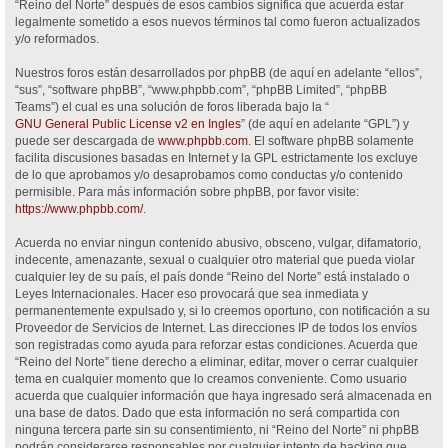
“Reino del Norte” después de esos cambios significa que acuerda estar
legalmente sometido a esos nuevos términos tal como fueron actualizados
y/o reformados.
Nuestros foros están desarrollados por phpBB (de aquí en adelante “ellos”,
“sus”, “software phpBB”, “www.phpbb.com”, “phpBB Limited”, “phpBB
Teams”) el cual es una solución de foros liberada bajo la “
GNU General Public License v2 en Ingles
” (de aquí en adelante “GPL”) y
puede ser descargada de
www.phpbb.com
. El software phpBB solamente
facilita discusiones basadas en Internet y la GPL estrictamente los excluye
de lo que aprobamos y/o desaprobamos como conductas y/o contenido
permisible. Para más información sobre phpBB, por favor visite:
https://www.phpbb.com/
.
Acuerda no enviar ningun contenido abusivo, obsceno, vulgar, difamatorio,
indecente, amenazante, sexual o cualquier otro material que pueda violar
cualquier ley de su país, el país donde “Reino del Norte” está instalado o
Leyes Internacionales. Hacer eso provocará que sea inmediata y
permanentemente expulsado y, si lo creemos oportuno, con notificación a su
Proveedor de Servicios de Internet. Las direcciones IP de todos los envíos
son registradas como ayuda para reforzar estas condiciones. Acuerda que
“Reino del Norte” tiene derecho a eliminar, editar, mover o cerrar cualquier
tema en cualquier momento que lo creamos conveniente. Como usuario
acuerda que cualquier información que haya ingresado será almacenada en
una base de datos. Dado que esta información no será compartida con
ninguna tercera parte sin su consentimiento, ni “Reino del Norte” ni phpBB
podrán considerarse responsables por cualquier intento de hacking que