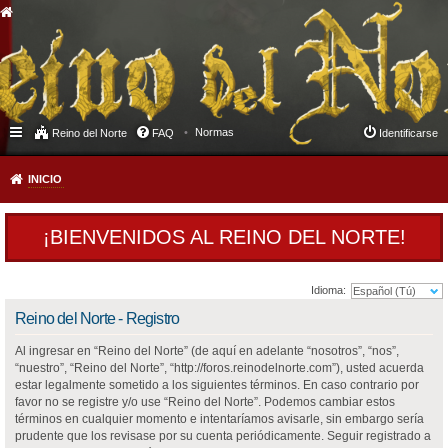
Normas
Reino del Norte
FAQ
Identificarse
INICIO
¡BIENVENIDOS AL REINO DEL NORTE!
Idioma:
Reino del Norte - Registro
Al ingresar en “Reino del Norte” (de aquí en adelante “nosotros”, “nos”,
“nuestro”, “Reino del Norte”, “http://foros.reinodelnorte.com”), usted acuerda
estar legalmente sometido a los siguientes términos. En caso contrario por
favor no se registre y/o use “Reino del Norte”. Podemos cambiar estos
términos en cualquier momento e intentaríamos avisarle, sin embargo sería
prudente que los revisase por su cuenta periódicamente. Seguir registrado a