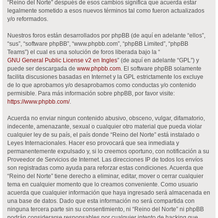
“Reino del Norte” después de esos cambios significa que acuerda estar
legalmente sometido a esos nuevos términos tal como fueron actualizados
y/o reformados.
Nuestros foros están desarrollados por phpBB (de aquí en adelante “ellos”,
“sus”, “software phpBB”, “www.phpbb.com”, “phpBB Limited”, “phpBB
Teams”) el cual es una solución de foros liberada bajo la “
GNU General Public License v2 en Ingles
” (de aquí en adelante “GPL”) y
puede ser descargada de
www.phpbb.com
. El software phpBB solamente
facilita discusiones basadas en Internet y la GPL estrictamente los excluye
de lo que aprobamos y/o desaprobamos como conductas y/o contenido
permisible. Para más información sobre phpBB, por favor visite:
https://www.phpbb.com/
.
Acuerda no enviar ningun contenido abusivo, obsceno, vulgar, difamatorio,
indecente, amenazante, sexual o cualquier otro material que pueda violar
cualquier ley de su país, el país donde “Reino del Norte” está instalado o
Leyes Internacionales. Hacer eso provocará que sea inmediata y
permanentemente expulsado y, si lo creemos oportuno, con notificación a su
Proveedor de Servicios de Internet. Las direcciones IP de todos los envíos
son registradas como ayuda para reforzar estas condiciones. Acuerda que
“Reino del Norte” tiene derecho a eliminar, editar, mover o cerrar cualquier
tema en cualquier momento que lo creamos conveniente. Como usuario
acuerda que cualquier información que haya ingresado será almacenada en
una base de datos. Dado que esta información no será compartida con
ninguna tercera parte sin su consentimiento, ni “Reino del Norte” ni phpBB
podrán considerarse responsables por cualquier intento de hacking que