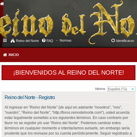
Normas
Reino del Norte
FAQ
Identificarse
INICIO
¡BIENVENIDOS AL REINO DEL NORTE!
Idioma:
Reino del Norte - Registro
Al ingresar en “Reino del Norte” (de aquí en adelante “nosotros”, “nos”,
“nuestro”, “Reino del Norte”, “http://foros.reinodelnorte.com”), usted acuerda
estar legalmente sometido a los siguientes términos. En caso contrario por
favor no se registre y/o use “Reino del Norte”. Podemos cambiar estos
términos en cualquier momento e intentaríamos avisarle, sin embargo sería
prudente que los revisase por su cuenta periódicamente. Seguir registrado a