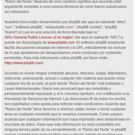
“Reino del Norte” después de esos cambios significa que acuerda estar
legalmente sometido a esos nuevos términos tal como fueron actualizados
y/o reformados.
Nuestros foros están desarrollados por phpBB (de aquí en adelante “ellos”,
“sus”, “software phpBB”, “www.phpbb.com”, “phpBB Limited”, “phpBB
Teams”) el cual es una solución de foros liberada bajo la “
GNU General Public License v2 en Ingles
” (de aquí en adelante “GPL”) y
puede ser descargada de
www.phpbb.com
. El software phpBB solamente
facilita discusiones basadas en Internet y la GPL estrictamente los excluye
de lo que aprobamos y/o desaprobamos como conductas y/o contenido
permisible. Para más información sobre phpBB, por favor visite:
https://www.phpbb.com/
.
Acuerda no enviar ningun contenido abusivo, obsceno, vulgar, difamatorio,
indecente, amenazante, sexual o cualquier otro material que pueda violar
cualquier ley de su país, el país donde “Reino del Norte” está instalado o
Leyes Internacionales. Hacer eso provocará que sea inmediata y
permanentemente expulsado y, si lo creemos oportuno, con notificación a su
Proveedor de Servicios de Internet. Las direcciones IP de todos los envíos
son registradas como ayuda para reforzar estas condiciones. Acuerda que
“Reino del Norte” tiene derecho a eliminar, editar, mover o cerrar cualquier
tema en cualquier momento que lo creamos conveniente. Como usuario
acuerda que cualquier información que haya ingresado será almacenada en
una base de datos. Dado que esta información no será compartida con
ninguna tercera parte sin su consentimiento, ni “Reino del Norte” ni phpBB
podrán considerarse responsables por cualquier intento de hacking que