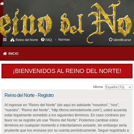
Normas
Reino del Norte
FAQ
Identificarse
INICIO
¡BIENVENIDOS AL REINO DEL NORTE!
Idioma:
Reino del Norte - Registro
Al ingresar en “Reino del Norte” (de aquí en adelante “nosotros”, “nos”,
“nuestro”, “Reino del Norte”, “http://foros.reinodelnorte.com”), usted acuerda
estar legalmente sometido a los siguientes términos. En caso contrario por
favor no se registre y/o use “Reino del Norte”. Podemos cambiar estos
términos en cualquier momento e intentaríamos avisarle, sin embargo sería
prudente que los revisase por su cuenta periódicamente. Seguir registrado a