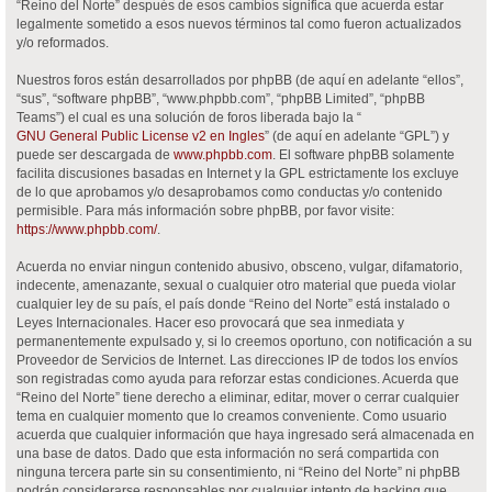
“Reino del Norte” después de esos cambios significa que acuerda estar
legalmente sometido a esos nuevos términos tal como fueron actualizados
y/o reformados.
Nuestros foros están desarrollados por phpBB (de aquí en adelante “ellos”,
“sus”, “software phpBB”, “www.phpbb.com”, “phpBB Limited”, “phpBB
Teams”) el cual es una solución de foros liberada bajo la “
GNU General Public License v2 en Ingles
” (de aquí en adelante “GPL”) y
puede ser descargada de
www.phpbb.com
. El software phpBB solamente
facilita discusiones basadas en Internet y la GPL estrictamente los excluye
de lo que aprobamos y/o desaprobamos como conductas y/o contenido
permisible. Para más información sobre phpBB, por favor visite:
https://www.phpbb.com/
.
Acuerda no enviar ningun contenido abusivo, obsceno, vulgar, difamatorio,
indecente, amenazante, sexual o cualquier otro material que pueda violar
cualquier ley de su país, el país donde “Reino del Norte” está instalado o
Leyes Internacionales. Hacer eso provocará que sea inmediata y
permanentemente expulsado y, si lo creemos oportuno, con notificación a su
Proveedor de Servicios de Internet. Las direcciones IP de todos los envíos
son registradas como ayuda para reforzar estas condiciones. Acuerda que
“Reino del Norte” tiene derecho a eliminar, editar, mover o cerrar cualquier
tema en cualquier momento que lo creamos conveniente. Como usuario
acuerda que cualquier información que haya ingresado será almacenada en
una base de datos. Dado que esta información no será compartida con
ninguna tercera parte sin su consentimiento, ni “Reino del Norte” ni phpBB
podrán considerarse responsables por cualquier intento de hacking que