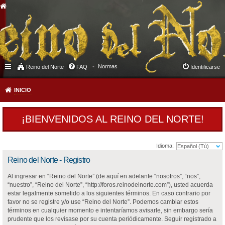
Normas
Reino del Norte
FAQ
Identificarse
INICIO
¡BIENVENIDOS AL REINO DEL NORTE!
Idioma:
Reino del Norte - Registro
Al ingresar en “Reino del Norte” (de aquí en adelante “nosotros”, “nos”,
“nuestro”, “Reino del Norte”, “http://foros.reinodelnorte.com”), usted acuerda
estar legalmente sometido a los siguientes términos. En caso contrario por
favor no se registre y/o use “Reino del Norte”. Podemos cambiar estos
términos en cualquier momento e intentaríamos avisarle, sin embargo sería
prudente que los revisase por su cuenta periódicamente. Seguir registrado a