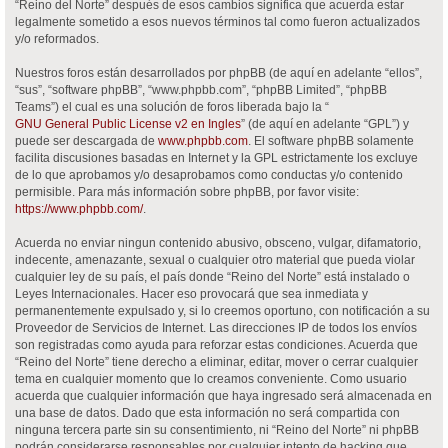
“Reino del Norte” después de esos cambios significa que acuerda estar
legalmente sometido a esos nuevos términos tal como fueron actualizados
y/o reformados.
Nuestros foros están desarrollados por phpBB (de aquí en adelante “ellos”,
“sus”, “software phpBB”, “www.phpbb.com”, “phpBB Limited”, “phpBB
Teams”) el cual es una solución de foros liberada bajo la “
GNU General Public License v2 en Ingles
” (de aquí en adelante “GPL”) y
puede ser descargada de
www.phpbb.com
. El software phpBB solamente
facilita discusiones basadas en Internet y la GPL estrictamente los excluye
de lo que aprobamos y/o desaprobamos como conductas y/o contenido
permisible. Para más información sobre phpBB, por favor visite:
https://www.phpbb.com/
.
Acuerda no enviar ningun contenido abusivo, obsceno, vulgar, difamatorio,
indecente, amenazante, sexual o cualquier otro material que pueda violar
cualquier ley de su país, el país donde “Reino del Norte” está instalado o
Leyes Internacionales. Hacer eso provocará que sea inmediata y
permanentemente expulsado y, si lo creemos oportuno, con notificación a su
Proveedor de Servicios de Internet. Las direcciones IP de todos los envíos
son registradas como ayuda para reforzar estas condiciones. Acuerda que
“Reino del Norte” tiene derecho a eliminar, editar, mover o cerrar cualquier
tema en cualquier momento que lo creamos conveniente. Como usuario
acuerda que cualquier información que haya ingresado será almacenada en
una base de datos. Dado que esta información no será compartida con
ninguna tercera parte sin su consentimiento, ni “Reino del Norte” ni phpBB
podrán considerarse responsables por cualquier intento de hacking que