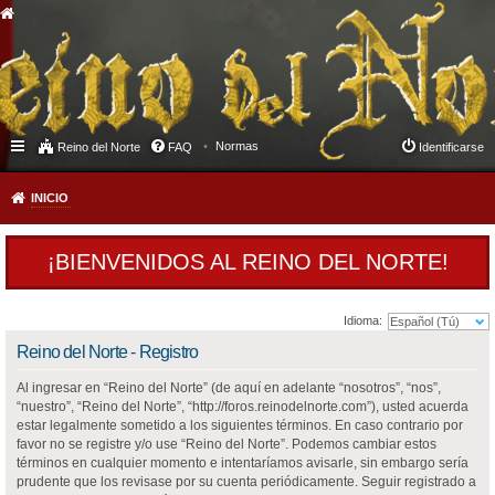
Normas
Reino del Norte
FAQ
Identificarse
INICIO
¡BIENVENIDOS AL REINO DEL NORTE!
Idioma:
Reino del Norte - Registro
Al ingresar en “Reino del Norte” (de aquí en adelante “nosotros”, “nos”,
“nuestro”, “Reino del Norte”, “http://foros.reinodelnorte.com”), usted acuerda
estar legalmente sometido a los siguientes términos. En caso contrario por
favor no se registre y/o use “Reino del Norte”. Podemos cambiar estos
términos en cualquier momento e intentaríamos avisarle, sin embargo sería
prudente que los revisase por su cuenta periódicamente. Seguir registrado a