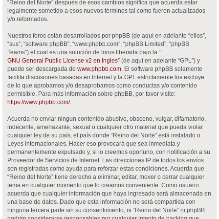
“Reino del Norte” después de esos cambios significa que acuerda estar
legalmente sometido a esos nuevos términos tal como fueron actualizados
y/o reformados.
Nuestros foros están desarrollados por phpBB (de aquí en adelante “ellos”,
“sus”, “software phpBB”, “www.phpbb.com”, “phpBB Limited”, “phpBB
Teams”) el cual es una solución de foros liberada bajo la “
GNU General Public License v2 en Ingles
” (de aquí en adelante “GPL”) y
puede ser descargada de
www.phpbb.com
. El software phpBB solamente
facilita discusiones basadas en Internet y la GPL estrictamente los excluye
de lo que aprobamos y/o desaprobamos como conductas y/o contenido
permisible. Para más información sobre phpBB, por favor visite:
https://www.phpbb.com/
.
Acuerda no enviar ningun contenido abusivo, obsceno, vulgar, difamatorio,
indecente, amenazante, sexual o cualquier otro material que pueda violar
cualquier ley de su país, el país donde “Reino del Norte” está instalado o
Leyes Internacionales. Hacer eso provocará que sea inmediata y
permanentemente expulsado y, si lo creemos oportuno, con notificación a su
Proveedor de Servicios de Internet. Las direcciones IP de todos los envíos
son registradas como ayuda para reforzar estas condiciones. Acuerda que
“Reino del Norte” tiene derecho a eliminar, editar, mover o cerrar cualquier
tema en cualquier momento que lo creamos conveniente. Como usuario
acuerda que cualquier información que haya ingresado será almacenada en
una base de datos. Dado que esta información no será compartida con
ninguna tercera parte sin su consentimiento, ni “Reino del Norte” ni phpBB
podrán considerarse responsables por cualquier intento de hacking que