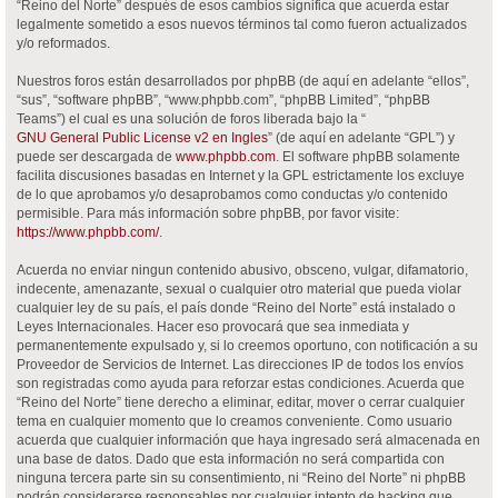
“Reino del Norte” después de esos cambios significa que acuerda estar
legalmente sometido a esos nuevos términos tal como fueron actualizados
y/o reformados.
Nuestros foros están desarrollados por phpBB (de aquí en adelante “ellos”,
“sus”, “software phpBB”, “www.phpbb.com”, “phpBB Limited”, “phpBB
Teams”) el cual es una solución de foros liberada bajo la “
GNU General Public License v2 en Ingles
” (de aquí en adelante “GPL”) y
puede ser descargada de
www.phpbb.com
. El software phpBB solamente
facilita discusiones basadas en Internet y la GPL estrictamente los excluye
de lo que aprobamos y/o desaprobamos como conductas y/o contenido
permisible. Para más información sobre phpBB, por favor visite:
https://www.phpbb.com/
.
Acuerda no enviar ningun contenido abusivo, obsceno, vulgar, difamatorio,
indecente, amenazante, sexual o cualquier otro material que pueda violar
cualquier ley de su país, el país donde “Reino del Norte” está instalado o
Leyes Internacionales. Hacer eso provocará que sea inmediata y
permanentemente expulsado y, si lo creemos oportuno, con notificación a su
Proveedor de Servicios de Internet. Las direcciones IP de todos los envíos
son registradas como ayuda para reforzar estas condiciones. Acuerda que
“Reino del Norte” tiene derecho a eliminar, editar, mover o cerrar cualquier
tema en cualquier momento que lo creamos conveniente. Como usuario
acuerda que cualquier información que haya ingresado será almacenada en
una base de datos. Dado que esta información no será compartida con
ninguna tercera parte sin su consentimiento, ni “Reino del Norte” ni phpBB
podrán considerarse responsables por cualquier intento de hacking que