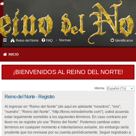
Normas
Reino del Norte
FAQ
Identificarse
INICIO
¡BIENVENIDOS AL REINO DEL NORTE!
Idioma:
Reino del Norte - Registro
Al ingresar en “Reino del Norte” (de aquí en adelante “nosotros”, “nos”,
“nuestro”, “Reino del Norte”, “http://foros.reinodelnorte.com”), usted acuerda
estar legalmente sometido a los siguientes términos. En caso contrario por
favor no se registre y/o use “Reino del Norte”. Podemos cambiar estos
términos en cualquier momento e intentaríamos avisarle, sin embargo sería
prudente que los revisase por su cuenta periódicamente. Seguir registrado a