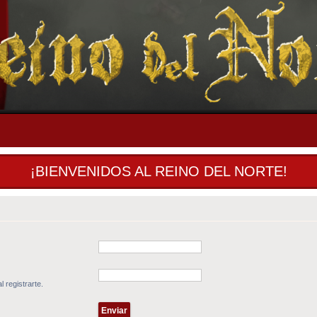
¡BIENVENIDOS AL REINO DEL NORTE!
l registrarte.