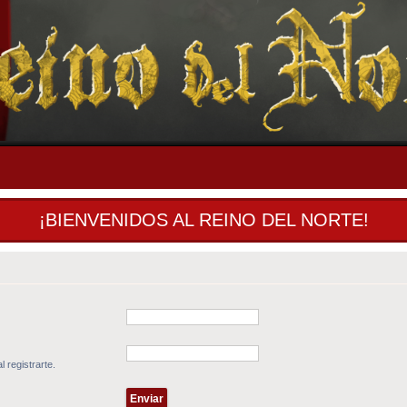
¡BIENVENIDOS AL REINO DEL NORTE!
l registrarte.