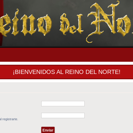
¡BIENVENIDOS AL REINO DEL NORTE!
l registrarte.