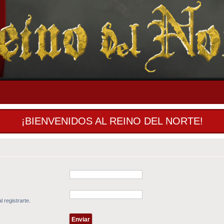
¡BIENVENIDOS AL REINO DEL NORTE!
l registrarte.