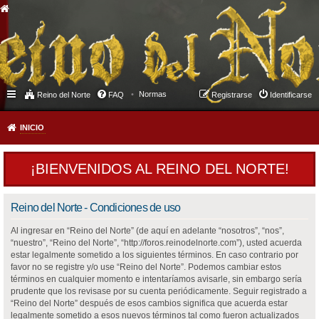
Normas
Reino del Norte
FAQ
Registrarse
Identificarse
INICIO
¡BIENVENIDOS AL REINO DEL NORTE!
Reino del Norte - Condiciones de uso
Al ingresar en “Reino del Norte” (de aquí en adelante “nosotros”, “nos”,
“nuestro”, “Reino del Norte”, “http://foros.reinodelnorte.com”), usted acuerda
estar legalmente sometido a los siguientes términos. En caso contrario por
favor no se registre y/o use “Reino del Norte”. Podemos cambiar estos
términos en cualquier momento e intentaríamos avisarle, sin embargo sería
prudente que los revisase por su cuenta periódicamente. Seguir registrado a
“Reino del Norte” después de esos cambios significa que acuerda estar
legalmente sometido a esos nuevos términos tal como fueron actualizados