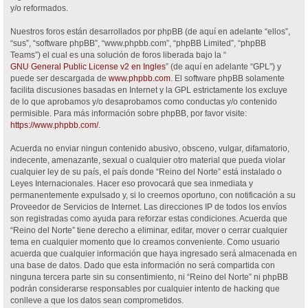
y/o reformados.
Nuestros foros están desarrollados por phpBB (de aquí en adelante “ellos”,
“sus”, “software phpBB”, “www.phpbb.com”, “phpBB Limited”, “phpBB
Teams”) el cual es una solución de foros liberada bajo la “
GNU General Public License v2 en Ingles
” (de aquí en adelante “GPL”) y
puede ser descargada de
www.phpbb.com
. El software phpBB solamente
facilita discusiones basadas en Internet y la GPL estrictamente los excluye
de lo que aprobamos y/o desaprobamos como conductas y/o contenido
permisible. Para más información sobre phpBB, por favor visite:
https://www.phpbb.com/
.
Acuerda no enviar ningun contenido abusivo, obsceno, vulgar, difamatorio,
indecente, amenazante, sexual o cualquier otro material que pueda violar
cualquier ley de su país, el país donde “Reino del Norte” está instalado o
Leyes Internacionales. Hacer eso provocará que sea inmediata y
permanentemente expulsado y, si lo creemos oportuno, con notificación a su
Proveedor de Servicios de Internet. Las direcciones IP de todos los envíos
son registradas como ayuda para reforzar estas condiciones. Acuerda que
“Reino del Norte” tiene derecho a eliminar, editar, mover o cerrar cualquier
tema en cualquier momento que lo creamos conveniente. Como usuario
acuerda que cualquier información que haya ingresado será almacenada en
una base de datos. Dado que esta información no será compartida con
ninguna tercera parte sin su consentimiento, ni “Reino del Norte” ni phpBB
podrán considerarse responsables por cualquier intento de hacking que
conlleve a que los datos sean comprometidos.