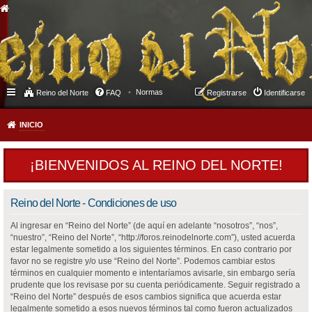
Normas
Reino del Norte
FAQ
Registrarse
Identificarse
INICIO
¡BIENVENIDOS AL REINO DEL NORTE!
Reino del Norte - Condiciones de uso
Al ingresar en “Reino del Norte” (de aquí en adelante “nosotros”, “nos”,
“nuestro”, “Reino del Norte”, “http://foros.reinodelnorte.com”), usted acuerda
estar legalmente sometido a los siguientes términos. En caso contrario por
favor no se registre y/o use “Reino del Norte”. Podemos cambiar estos
términos en cualquier momento e intentaríamos avisarle, sin embargo sería
prudente que los revisase por su cuenta periódicamente. Seguir registrado a
“Reino del Norte” después de esos cambios significa que acuerda estar
legalmente sometido a esos nuevos términos tal como fueron actualizados