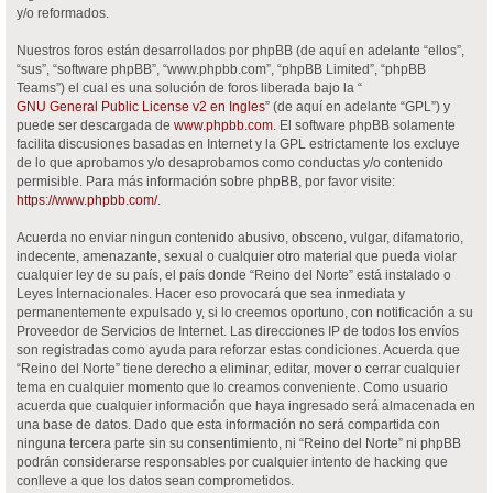
y/o reformados.
Nuestros foros están desarrollados por phpBB (de aquí en adelante “ellos”,
“sus”, “software phpBB”, “www.phpbb.com”, “phpBB Limited”, “phpBB
Teams”) el cual es una solución de foros liberada bajo la “
GNU General Public License v2 en Ingles
” (de aquí en adelante “GPL”) y
puede ser descargada de
www.phpbb.com
. El software phpBB solamente
facilita discusiones basadas en Internet y la GPL estrictamente los excluye
de lo que aprobamos y/o desaprobamos como conductas y/o contenido
permisible. Para más información sobre phpBB, por favor visite:
https://www.phpbb.com/
.
Acuerda no enviar ningun contenido abusivo, obsceno, vulgar, difamatorio,
indecente, amenazante, sexual o cualquier otro material que pueda violar
cualquier ley de su país, el país donde “Reino del Norte” está instalado o
Leyes Internacionales. Hacer eso provocará que sea inmediata y
permanentemente expulsado y, si lo creemos oportuno, con notificación a su
Proveedor de Servicios de Internet. Las direcciones IP de todos los envíos
son registradas como ayuda para reforzar estas condiciones. Acuerda que
“Reino del Norte” tiene derecho a eliminar, editar, mover o cerrar cualquier
tema en cualquier momento que lo creamos conveniente. Como usuario
acuerda que cualquier información que haya ingresado será almacenada en
una base de datos. Dado que esta información no será compartida con
ninguna tercera parte sin su consentimiento, ni “Reino del Norte” ni phpBB
podrán considerarse responsables por cualquier intento de hacking que
conlleve a que los datos sean comprometidos.