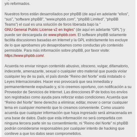
y/o reformados.
Nuestros foros están desarrollados por phpBB (de aquí en adelante “ellos”,
“sus”, “software phpBB”, “www.phpbb.com”, “phpBB Limited”, “phpBB
Teams”) el cual es una solución de foros liberada bajo la “
GNU General Public License v2 en Ingles
” (de aquí en adelante “GPL”) y
puede ser descargada de
www.phpbb.com
. El software phpBB solamente
facilita discusiones basadas en Internet y la GPL estrictamente los excluye
de lo que aprobamos y/o desaprobamos como conductas y/o contenido
permisible. Para más información sobre phpBB, por favor visite:
https://www.phpbb.com/
.
Acuerda no enviar ningun contenido abusivo, obsceno, vulgar, difamatorio,
indecente, amenazante, sexual o cualquier otro material que pueda violar
cualquier ley de su país, el país donde “Reino del Norte” está instalado o
Leyes Internacionales. Hacer eso provocará que sea inmediata y
permanentemente expulsado y, si lo creemos oportuno, con notificación a su
Proveedor de Servicios de Internet. Las direcciones IP de todos los envíos
son registradas como ayuda para reforzar estas condiciones. Acuerda que
“Reino del Norte” tiene derecho a eliminar, editar, mover o cerrar cualquier
tema en cualquier momento que lo creamos conveniente. Como usuario
acuerda que cualquier información que haya ingresado será almacenada en
una base de datos. Dado que esta información no será compartida con
ninguna tercera parte sin su consentimiento, ni “Reino del Norte” ni phpBB
podrán considerarse responsables por cualquier intento de hacking que
conlleve a que los datos sean comprometidos.