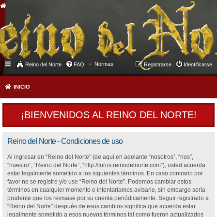
Normas
Reino del Norte
FAQ
Registrarse
Identificarse
INICIO
¡BIENVENIDOS AL REINO DEL NORTE!
Reino del Norte - Condiciones de uso
Al ingresar en “Reino del Norte” (de aquí en adelante “nosotros”, “nos”,
“nuestro”, “Reino del Norte”, “http://foros.reinodelnorte.com”), usted acuerda
estar legalmente sometido a los siguientes términos. En caso contrario por
favor no se registre y/o use “Reino del Norte”. Podemos cambiar estos
términos en cualquier momento e intentaríamos avisarle, sin embargo sería
prudente que los revisase por su cuenta periódicamente. Seguir registrado a
“Reino del Norte” después de esos cambios significa que acuerda estar
legalmente sometido a esos nuevos términos tal como fueron actualizados