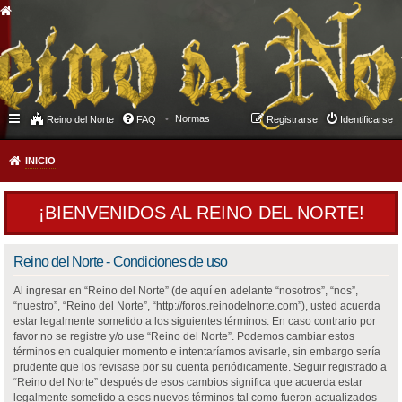
Normas
Reino del Norte
FAQ
Registrarse
Identificarse
INICIO
¡BIENVENIDOS AL REINO DEL NORTE!
Reino del Norte - Condiciones de uso
Al ingresar en “Reino del Norte” (de aquí en adelante “nosotros”, “nos”,
“nuestro”, “Reino del Norte”, “http://foros.reinodelnorte.com”), usted acuerda
estar legalmente sometido a los siguientes términos. En caso contrario por
favor no se registre y/o use “Reino del Norte”. Podemos cambiar estos
términos en cualquier momento e intentaríamos avisarle, sin embargo sería
prudente que los revisase por su cuenta periódicamente. Seguir registrado a
“Reino del Norte” después de esos cambios significa que acuerda estar
legalmente sometido a esos nuevos términos tal como fueron actualizados