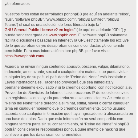
y/o reformados.
Nuestros foros están desarrollados por phpBB (de aquí en adelante “ellos”,
“sus”, “software phpBB”, “www.phpbb.com”, “phpBB Limited”, “phpBB
Teams”) el cual es una solución de foros liberada bajo la “
GNU General Public License v2 en Ingles
” (de aquí en adelante “GPL”) y
puede ser descargada de
www.phpbb.com
. El software phpBB solamente
facilita discusiones basadas en Internet y la GPL estrictamente los excluye
de lo que aprobamos y/o desaprobamos como conductas y/o contenido
permisible. Para más información sobre phpBB, por favor visite:
https://www.phpbb.com/
.
Acuerda no enviar ningun contenido abusivo, obsceno, vulgar, difamatorio,
indecente, amenazante, sexual o cualquier otro material que pueda violar
cualquier ley de su país, el país donde “Reino del Norte” está instalado o
Leyes Internacionales. Hacer eso provocará que sea inmediata y
permanentemente expulsado y, si lo creemos oportuno, con notificación a su
Proveedor de Servicios de Internet. Las direcciones IP de todos los envíos
son registradas como ayuda para reforzar estas condiciones. Acuerda que
“Reino del Norte” tiene derecho a eliminar, editar, mover o cerrar cualquier
tema en cualquier momento que lo creamos conveniente. Como usuario
acuerda que cualquier información que haya ingresado será almacenada en
una base de datos. Dado que esta información no será compartida con
ninguna tercera parte sin su consentimiento, ni “Reino del Norte” ni phpBB
podrán considerarse responsables por cualquier intento de hacking que
conlleve a que los datos sean comprometidos.