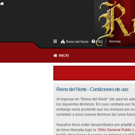
Normas
Reino del Norte
FAQ
INICIO
Reino del Norte - Condiciones de uso
Al ingresar en “Reino del Norte” (de aquí en adel
los siguientes términos. En caso contrario por 
embargo sería prudente que los revisase por su
sometido a esos nuevos términos tal como fuero
Nuestros foros están desarrollados por phpBB (
de foros liberada bajo la “
GNU General Public Li