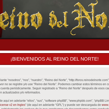
¡BIENVENIDOS AL REINO DEL NORTE!
ante “nosotros”, “nos”, “nuestro”, “Reino del Norte”, “http://foros.reinodelnorte.co
favor no se registre y/o use “Reino del Norte”. Podemos cambiar estos términos en 
 cuenta periódicamente. Seguir registrado a “Reino del Norte” después de esos ca
n actualizados y/o reformados.
de aquí en adelante “ellos”, “sus”, “software phpBB”, “www.phpbb.com”, “phpBB Lim
cense v2 en Ingles
” (de aquí en adelante “GPL”) y puede ser descargada de
www.