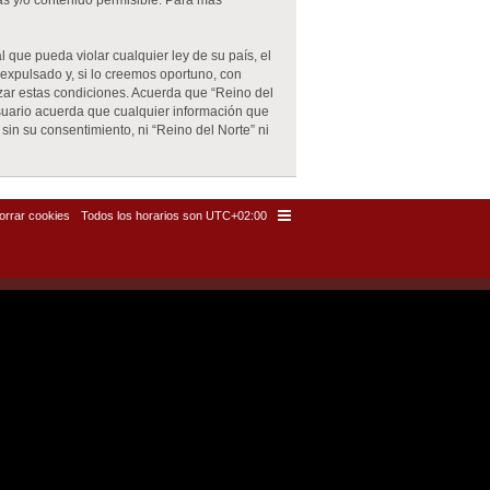
as y/o contenido permisible. Para más
 que pueda violar cualquier ley de su país, el
expulsado y, si lo creemos oportuno, con
rzar estas condiciones. Acuerda que “Reino del
suario acuerda que cualquier información que
n su consentimiento, ni “Reino del Norte” ni
orrar cookies
Todos los horarios son
UTC+02:00