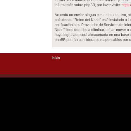
facilita discusiones basadas en Internet y la 
información sobre phpBB, por favor visite:
https
Acuerda no enviar ningun contenido abusivo, obs
país donde “Reino del Norte” está instalado o 
notificación a su Proveedor de Servicios de Int
Norte” tiene derecho a eliminar, editar, mover
haya ingresado será almacenada en una base de 
phpBB podrán considerarse responsables por cu
Inicio