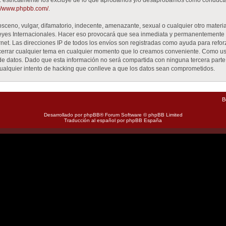
GPL estrictamente los excluye de lo que aprobamos y/o desaprobamos como conduct
://www.phpbb.com/
.
ceno, vulgar, difamatorio, indecente, amenazante, sexual o cualquier otro material
Leyes Internacionales. Hacer eso provocará que sea inmediata y permanentemente 
ernet. Las direcciones IP de todos los envíos son registradas como ayuda para refo
 o cerrar cualquier tema en cualquier momento que lo creamos conveniente. Como u
datos. Dado que esta información no será compartida con ninguna tercera parte si
alquier intento de hacking que conlleve a que los datos sean comprometidos.
B
Desarrollado por
phpBB
® Forum Software © phpBB Limited
Traducción al español por
phpBB España