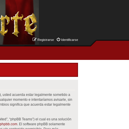
Registrarse
Identificarse
m”), usted acuerda estar legalmente sometido a
cualquier momento e intentaríamos avisarle, sin
mbios significa que acuerda estar legalmente
ited”, “phpBB Teams”) el cual es una solución
phpbb.com
. El software phpBB solamente