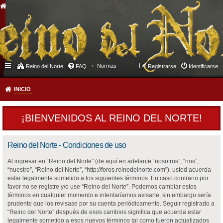
Normas
Reino del Norte
FAQ
Registrarse
Identificarse
INICIO
¡BIENVENIDOS AL REINO DEL NORTE!
Reino del Norte - Condiciones de uso
Al ingresar en “Reino del Norte” (de aquí en adelante “nosotros”, “nos”,
“nuestro”, “Reino del Norte”, “http://foros.reinodelnorte.com”), usted acuerda
estar legalmente sometido a los siguientes términos. En caso contrario por
favor no se registre y/o use “Reino del Norte”. Podemos cambiar estos
términos en cualquier momento e intentaríamos avisarle, sin embargo sería
prudente que los revisase por su cuenta periódicamente. Seguir registrado a
“Reino del Norte” después de esos cambios significa que acuerda estar
legalmente sometido a esos nuevos términos tal como fueron actualizados