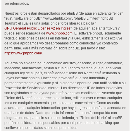
y/o reformados.
Nuestros foros están desarrollados por phpBB (de aquí en adelante “ellos”,
“sus”, “software phpBB”, “www.phpbb.com”, “phpBB Limited”, “phpBB
Teams”) el cual es una solución de foros liberada bajo la “
GNU General Public License v2 en Ingles
” (de aquí en adelante “GPL”) y
puede ser descargada de
www.phpbb.com
. El software phpBB solamente
facilita discusiones basadas en Internet y la GPL estrictamente los excluye
de lo que aprobamos y/o desaprobamos como conductas y/o contenido
permisible. Para más información sobre phpBB, por favor visite:
https://www.phpbb.com/
.
Acuerda no enviar ningun contenido abusivo, obsceno, vulgar, difamatorio,
indecente, amenazante, sexual o cualquier otro material que pueda violar
cualquier ley de su país, el país donde “Reino del Norte” está instalado o
Leyes Internacionales. Hacer eso provocará que sea inmediata y
permanentemente expulsado y, si lo creemos oportuno, con notificación a su
Proveedor de Servicios de Internet. Las direcciones IP de todos los envíos
son registradas como ayuda para reforzar estas condiciones. Acuerda que
“Reino del Norte” tiene derecho a eliminar, editar, mover o cerrar cualquier
tema en cualquier momento que lo creamos conveniente. Como usuario
acuerda que cualquier información que haya ingresado será almacenada en
una base de datos. Dado que esta información no será compartida con
ninguna tercera parte sin su consentimiento, ni “Reino del Norte” ni phpBB
podrán considerarse responsables por cualquier intento de hacking que
conlleve a que los datos sean comprometidos.