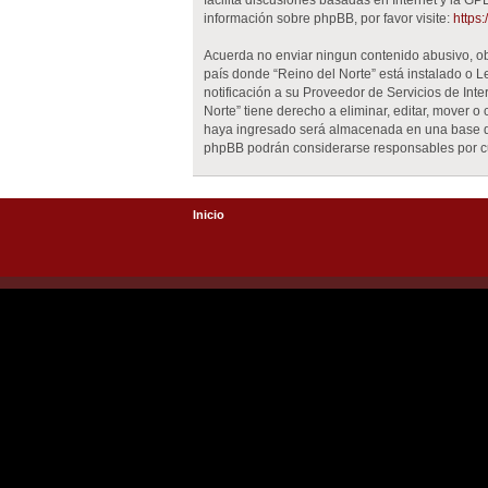
facilita discusiones basadas en Internet y la 
información sobre phpBB, por favor visite:
https
Acuerda no enviar ningun contenido abusivo, obs
país donde “Reino del Norte” está instalado o 
notificación a su Proveedor de Servicios de Int
Norte” tiene derecho a eliminar, editar, mover
haya ingresado será almacenada en una base de 
phpBB podrán considerarse responsables por cu
Inicio