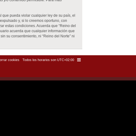
as y/o contenido permisible. Para más
 que pueda violar cualquier ley de su país, el
expulsado y, si lo creemos oportuno, con
rzar estas condiciones. Acuerda que “Reino del
suario acuerda que cualquier información que
n su consentimiento, ni “Reino del Norte” ni
orrar cookies
Todos los horarios son
UTC+02:00