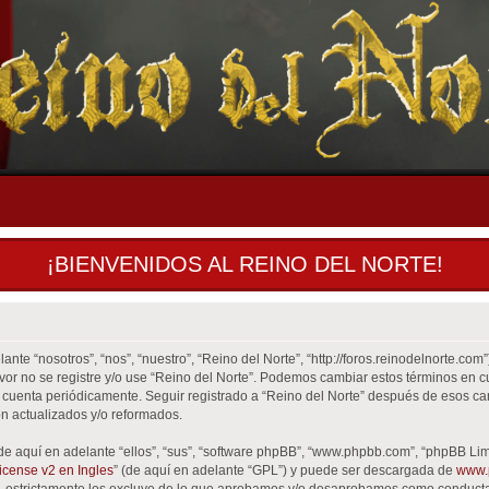
¡BIENVENIDOS AL REINO DEL NORTE!
ante “nosotros”, “nos”, “nuestro”, “Reino del Norte”, “http://foros.reinodelnorte.co
favor no se registre y/o use “Reino del Norte”. Podemos cambiar estos términos en 
 cuenta periódicamente. Seguir registrado a “Reino del Norte” después de esos ca
n actualizados y/o reformados.
de aquí en adelante “ellos”, “sus”, “software phpBB”, “www.phpbb.com”, “phpBB Lim
cense v2 en Ingles
” (de aquí en adelante “GPL”) y puede ser descargada de
www.