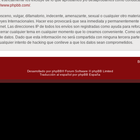
GPL estrictamente los excluye de lo que aprobamos y/o desaprobamos como conduct
://www.phpbb.com/
.
ceno, vulgar, difamatorio, indecente, amenazante, sexual o cualquier otro material
Leyes Internacionales. Hacer eso provocará que sea inmediata y permanentemente 
ernet. Las direcciones IP de todos los envíos son registradas como ayuda para refo
 o cerrar cualquier tema en cualquier momento que lo creamos conveniente. Como u
datos. Dado que esta información no será compartida con ninguna tercera parte si
alquier intento de hacking que conlleve a que los datos sean comprometidos.
B
Desarrollado por
phpBB
® Forum Software © phpBB Limited
Traducción al español por
phpBB España