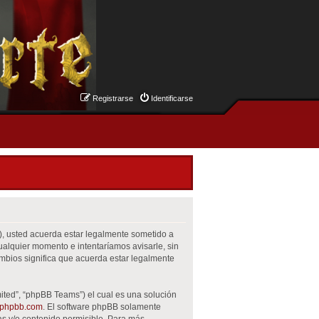
Registrarse
Identificarse
m”), usted acuerda estar legalmente sometido a
cualquier momento e intentaríamos avisarle, sin
mbios significa que acuerda estar legalmente
ited”, “phpBB Teams”) el cual es una solución
phpbb.com
. El software phpBB solamente