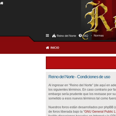
Normas
Reino del Norte
FAQ
INICIO
Reino del Norte - Condiciones de uso
Al ingresar en “Reino del Norte” (de aquí en adel
los siguientes términos. En caso contrario por 
embargo sería prudente que los revisase por su
sometido a esos nuevos términos tal como fuero
Nuestros foros están desarrollados por phpBB (
de foros liberada bajo la “
GNU General Public Li