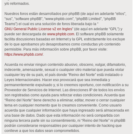
y/o reformados.
Nuestros foros están desarrollados por phpBB (de aquí en adelante “ellos”,
“sus”, “software phpBB”, “www.phpbb.com”, “phpBB Limited”, “phpBB
Teams”) el cual es una solución de foros liberada bajo la “
GNU General Public License v2 en Ingles
” (de aquí en adelante “GPL”) y
puede ser descargada de
www.phpbb.com
. El software phpBB solamente
facilita discusiones basadas en Internet y la GPL estrictamente los excluye
de lo que aprobamos y/o desaprobamos como conductas y/o contenido
permisible. Para más información sobre phpBB, por favor visite:
https://www.phpbb.com/
.
Acuerda no enviar ningun contenido abusivo, obsceno, vulgar, difamatorio,
indecente, amenazante, sexual o cualquier otro material que pueda violar
cualquier ley de su país, el país donde “Reino del Norte” está instalado o
Leyes Internacionales. Hacer eso provocará que sea inmediata y
permanentemente expulsado y, si lo creemos oportuno, con notificación a su
Proveedor de Servicios de Internet. Las direcciones IP de todos los envíos
son registradas como ayuda para reforzar estas condiciones. Acuerda que
“Reino del Norte” tiene derecho a eliminar, editar, mover o cerrar cualquier
tema en cualquier momento que lo creamos conveniente. Como usuario
acuerda que cualquier información que haya ingresado será almacenada en
una base de datos. Dado que esta información no será compartida con
ninguna tercera parte sin su consentimiento, ni “Reino del Norte” ni phpBB
podrán considerarse responsables por cualquier intento de hacking que
conlleve a que los datos sean comprometidos.