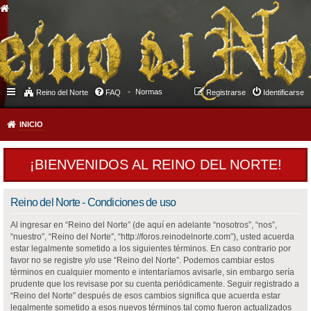
Normas
Reino del Norte
FAQ
Registrarse
Identificarse
INICIO
¡BIENVENIDOS AL REINO DEL NORTE!
Reino del Norte - Condiciones de uso
Al ingresar en “Reino del Norte” (de aquí en adelante “nosotros”, “nos”,
“nuestro”, “Reino del Norte”, “http://foros.reinodelnorte.com”), usted acuerda
estar legalmente sometido a los siguientes términos. En caso contrario por
favor no se registre y/o use “Reino del Norte”. Podemos cambiar estos
términos en cualquier momento e intentaríamos avisarle, sin embargo sería
prudente que los revisase por su cuenta periódicamente. Seguir registrado a
“Reino del Norte” después de esos cambios significa que acuerda estar
legalmente sometido a esos nuevos términos tal como fueron actualizados