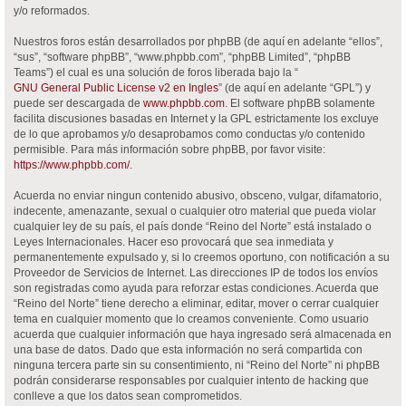
y/o reformados.
Nuestros foros están desarrollados por phpBB (de aquí en adelante “ellos”,
“sus”, “software phpBB”, “www.phpbb.com”, “phpBB Limited”, “phpBB
Teams”) el cual es una solución de foros liberada bajo la “
GNU General Public License v2 en Ingles
” (de aquí en adelante “GPL”) y
puede ser descargada de
www.phpbb.com
. El software phpBB solamente
facilita discusiones basadas en Internet y la GPL estrictamente los excluye
de lo que aprobamos y/o desaprobamos como conductas y/o contenido
permisible. Para más información sobre phpBB, por favor visite:
https://www.phpbb.com/
.
Acuerda no enviar ningun contenido abusivo, obsceno, vulgar, difamatorio,
indecente, amenazante, sexual o cualquier otro material que pueda violar
cualquier ley de su país, el país donde “Reino del Norte” está instalado o
Leyes Internacionales. Hacer eso provocará que sea inmediata y
permanentemente expulsado y, si lo creemos oportuno, con notificación a su
Proveedor de Servicios de Internet. Las direcciones IP de todos los envíos
son registradas como ayuda para reforzar estas condiciones. Acuerda que
“Reino del Norte” tiene derecho a eliminar, editar, mover o cerrar cualquier
tema en cualquier momento que lo creamos conveniente. Como usuario
acuerda que cualquier información que haya ingresado será almacenada en
una base de datos. Dado que esta información no será compartida con
ninguna tercera parte sin su consentimiento, ni “Reino del Norte” ni phpBB
podrán considerarse responsables por cualquier intento de hacking que
conlleve a que los datos sean comprometidos.