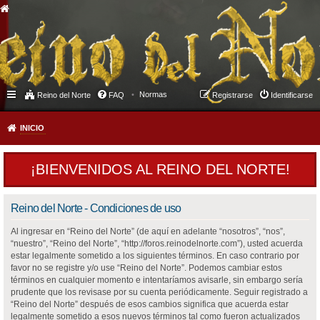
Normas
Reino del Norte
FAQ
Registrarse
Identificarse
INICIO
¡BIENVENIDOS AL REINO DEL NORTE!
Reino del Norte - Condiciones de uso
Al ingresar en “Reino del Norte” (de aquí en adelante “nosotros”, “nos”,
“nuestro”, “Reino del Norte”, “http://foros.reinodelnorte.com”), usted acuerda
estar legalmente sometido a los siguientes términos. En caso contrario por
favor no se registre y/o use “Reino del Norte”. Podemos cambiar estos
términos en cualquier momento e intentaríamos avisarle, sin embargo sería
prudente que los revisase por su cuenta periódicamente. Seguir registrado a
“Reino del Norte” después de esos cambios significa que acuerda estar
legalmente sometido a esos nuevos términos tal como fueron actualizados