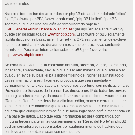
y/o reformados.
Nuestros foros están desarrollados por phpBB (de aquí en adelante “ellos”,
“sus”, “software phpBB”, “www.phpbb.com”, “phpBB Limited”, “phpBB
Teams”) el cual es una solución de foros liberada bajo la “
GNU General Public License v2 en Ingles
” (de aquí en adelante “GPL”) y
puede ser descargada de
www.phpbb.com
. El software phpBB solamente
facilita discusiones basadas en Internet y la GPL estrictamente los excluye
de lo que aprobamos y/o desaprobamos como conductas y/o contenido
permisible. Para más información sobre phpBB, por favor visite:
https://www.phpbb.com/
.
Acuerda no enviar ningun contenido abusivo, obsceno, vulgar, difamatorio,
indecente, amenazante, sexual o cualquier otro material que pueda violar
cualquier ley de su país, el país donde “Reino del Norte” está instalado o
Leyes Internacionales. Hacer eso provocará que sea inmediata y
permanentemente expulsado y, si lo creemos oportuno, con notificación a su
Proveedor de Servicios de Internet. Las direcciones IP de todos los envíos
son registradas como ayuda para reforzar estas condiciones. Acuerda que
“Reino del Norte” tiene derecho a eliminar, editar, mover o cerrar cualquier
tema en cualquier momento que lo creamos conveniente. Como usuario
acuerda que cualquier información que haya ingresado será almacenada en
una base de datos. Dado que esta información no será compartida con
ninguna tercera parte sin su consentimiento, ni “Reino del Norte” ni phpBB
podrán considerarse responsables por cualquier intento de hacking que
conlleve a que los datos sean comprometidos.