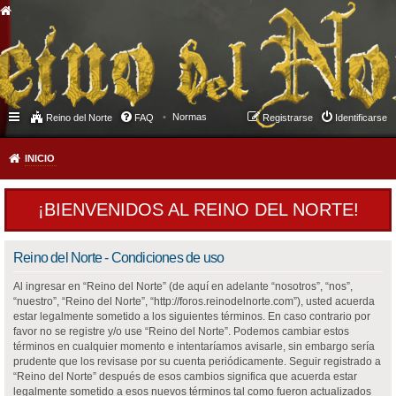
Normas
Reino del Norte
FAQ
Registrarse
Identificarse
INICIO
¡BIENVENIDOS AL REINO DEL NORTE!
Reino del Norte - Condiciones de uso
Al ingresar en “Reino del Norte” (de aquí en adelante “nosotros”, “nos”,
“nuestro”, “Reino del Norte”, “http://foros.reinodelnorte.com”), usted acuerda
estar legalmente sometido a los siguientes términos. En caso contrario por
favor no se registre y/o use “Reino del Norte”. Podemos cambiar estos
términos en cualquier momento e intentaríamos avisarle, sin embargo sería
prudente que los revisase por su cuenta periódicamente. Seguir registrado a
“Reino del Norte” después de esos cambios significa que acuerda estar
legalmente sometido a esos nuevos términos tal como fueron actualizados