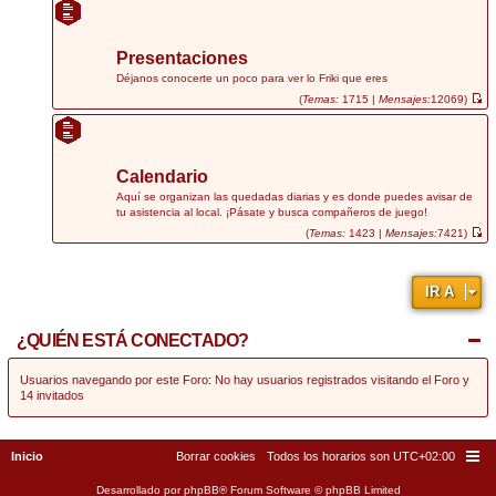
e
r
ú
l
t
Presentaciones
i
m
Déjanos conocerte un poco para ver lo Friki que eres
o
(
Temas:
1715 |
Mensajes:
12069)
m
V
e
e
n
r
s
ú
a
l
j
t
Calendario
e
i
m
Aquí se organizan las quedadas diarias y es donde puedes avisar de
o
tu asistencia al local. ¡Pásate y busca compañeros de juego!
m
e
(
Temas:
1423 |
Mensajes:
7421)
n
V
s
e
a
r
j
ú
IR A
e
l
t
i
m
¿QUIÉN ESTÁ CONECTADO?
o
m
e
n
Usuarios navegando por este Foro: No hay usuarios registrados visitando el Foro y
s
14 invitados
a
j
e
Inicio
Borrar cookies
Todos los horarios son
UTC+02:00
Desarrollado por
phpBB
® Forum Software © phpBB Limited