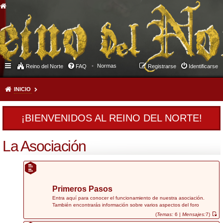
Normas
Reino del Norte
FAQ
Registrarse
Identificarse
INICIO
¡BIENVENIDOS AL REINO DEL NORTE!
La Asociación
Primeros Pasos
Entra aquí para conocer el funcionamiento de nuestra asociación.
También encontrarás información sobre varios aspectos del foro
(
Temas:
6 |
Mensajes:
7)
V