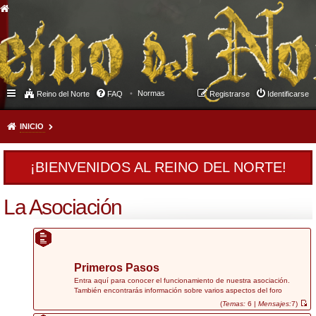
Normas
Reino del Norte
FAQ
Registrarse
Identificarse
INICIO
¡BIENVENIDOS AL REINO DEL NORTE!
La Asociación
Primeros Pasos
Entra aquí para conocer el funcionamiento de nuestra asociación.
También encontrarás información sobre varios aspectos del foro
(
Temas:
6 |
Mensajes:
7)
V