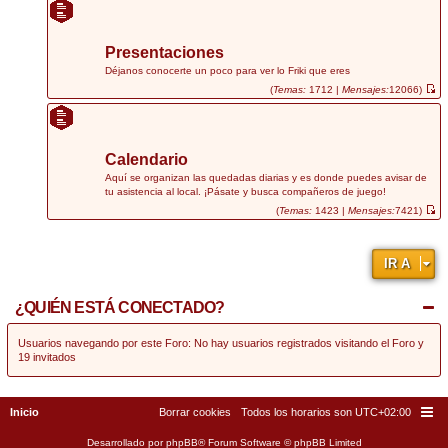
e
r
ú
l
t
Presentaciones
i
m
Déjanos conocerte un poco para ver lo Friki que eres
o
(
Temas:
1712 |
Mensajes:
12066)
m
V
e
e
n
r
s
ú
a
l
j
t
Calendario
e
i
m
Aquí se organizan las quedadas diarias y es donde puedes avisar de
o
tu asistencia al local. ¡Pásate y busca compañeros de juego!
m
e
(
Temas:
1423 |
Mensajes:
7421)
n
V
s
e
a
r
j
ú
IR A
e
l
t
i
m
¿QUIÉN ESTÁ CONECTADO?
o
m
e
n
Usuarios navegando por este Foro: No hay usuarios registrados visitando el Foro y
s
19 invitados
a
j
e
Inicio
Borrar cookies
Todos los horarios son
UTC+02:00
Desarrollado por
phpBB
® Forum Software © phpBB Limited