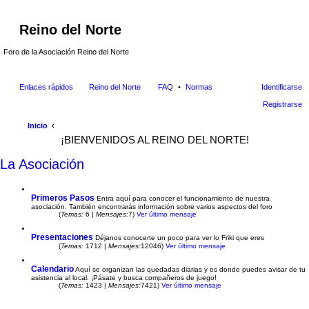
Reino del Norte
Foro de la Asociación Reino del Norte
Enlaces rápidos
Reino del Norte
FAQ
Normas
Identificarse
Registrarse
Inicio
¡BIENVENIDOS AL REINO DEL NORTE!
La Asociación
Primeros Pasos
Entra aquí para conocer el funcionamiento de nuestra
asociación. También encontrarás información sobre varios aspectos del foro
(
Temas:
6 |
Mensajes:
7)
Ver último mensaje
Presentaciones
Déjanos conocerte un poco para ver lo Friki que eres
(
Temas:
1712 |
Mensajes:
12046)
Ver último mensaje
Calendario
Aquí se organizan las quedadas diarias y es donde puedes avisar de tu
asistencia al local. ¡Pásate y busca compañeros de juego!
(
Temas:
1423 |
Mensajes:
7421)
Ver último mensaje