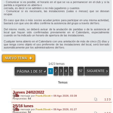
- Comunicar si es posible, el horario en el que se va a permanecer en el club y si la
partida a organizar es abierta o
cerrada, es decir si se admiten o no más jugadores y cuantos.
- Comunicar si es necesario, las instalaciones (salas o mesas) que se desean
ocupar.
En caso que dos o más socios acudan juntos para participar en una misma actividad,
bastará con que uno de ellos confirme la asistencia del grupo a través del foro.
Del mismo modo, se deberá avisar de la anulación de partidas o de la asistencia al
local que hayan sido confirmadas previamente en el Calendario, especialmente
cuando se ha indicado un horario de apertura de las instalaciones.
Cualquier tema abierto en el Calendario con una antelación de más de cinco (5) días y
que tenga como objeto el uso preferente de las instalaciones del local, será borrado
automáticamente por los administradores del foro.
NUEVO TEMA
1423 temas
1
2
3
4
5
57
SIGUIENTE
…
PÁGINA
1
DE
57
Temas
Jueves 24/02/2022
Último mensaje por
FrankJScott
«
06 Ago 2026, 03:39
Respuestas:
64
1
2
3
2/5/16 lunes
Último mensaje por
FrankJScott
«
06 Ago 2026, 01:27
Respuestas:
52