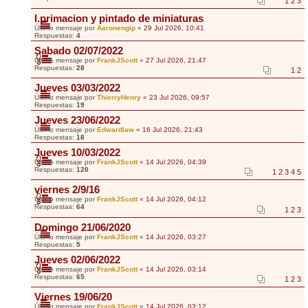
1
2
3
I.primacion y pintado de miniaturas
Último mensaje por
Aaronengip
«
29 Jul 2026, 10:41
Respuestas:
4
Sabado 02/07/2022
Último mensaje por
FrankJScott
«
27 Jul 2026, 21:47
Respuestas:
28
1
2
Jueves 03/03/2022
Último mensaje por
ThierryHenry
«
23 Jul 2026, 09:57
Respuestas:
19
Jueves 23/06/2022
Último mensaje por
Edwardlaw
«
16 Jul 2026, 21:43
Respuestas:
18
Jueves 10/03/2022
Último mensaje por
FrankJScott
«
14 Jul 2026, 04:39
Respuestas:
120
1
2
3
4
5
viernes 2/9/16
Último mensaje por
FrankJScott
«
14 Jul 2026, 04:12
Respuestas:
64
1
2
3
Domingo 21/06/2020
Último mensaje por
FrankJScott
«
14 Jul 2026, 03:27
Respuestas:
5
Jueves 02/06/2022
Último mensaje por
FrankJScott
«
14 Jul 2026, 03:14
Respuestas:
65
1
2
3
Viernes 19/06/20
Último mensaje por
FrankJScott
«
14 Jul 2026, 03:12