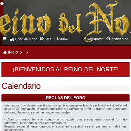
Normas
Reino del Norte
FAQ
Registrarse
Identificarse
INICIO
¡BIENVENIDOS AL REINO DEL NORTE!
Calendario
REGLAS DEL FORO
Los socios que deseen participar u organizar cualquier tipo de partida o actividad en el
local de la asociación, deberán confirmar su asistencia previa a través del Calendario
del foro. Debiendo seguir las siguientes pautas:
- Abrir un nuevo tema en caso de no existir uno previamente, con el formato
dd/mm/aa, indicando la hora aproximada de
llegada, especialmente cuando el socio en cuestión sea el primero en abrir las
instalaciones.