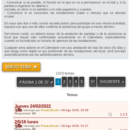
- Comunicar si es posible, el horario en el que se va a permanecer en el club y si la
partida a organizar es abierta o
cerrada, es decir si se admiten o no más jugadores y cuantos.
- Comunicar si es necesario, las instalaciones (salas o mesas) que se desean
ocupar.
En caso que dos o más socios acudan juntos para participar en una misma actividad,
bastará con que uno de ellos confirme la asistencia del grupo a través del foro.
Del mismo modo, se deberá avisar de la anulación de partidas o de la asistencia al
local que hayan sido confirmadas previamente en el Calendario, especialmente
cuando se ha indicado un horario de apertura de las instalaciones.
Cualquier tema abierto en el Calendario con una antelación de más de cinco (5) días y
que tenga como objeto el uso preferente de las instalaciones del local, será borrado
automáticamente por los administradores del foro.
NUEVO TEMA
1423 temas
1
2
3
4
5
57
SIGUIENTE
…
PÁGINA
1
DE
57
Temas
Jueves 24/02/2022
Último mensaje por
FrankJScott
«
06 Ago 2026, 03:39
Respuestas:
64
1
2
3
2/5/16 lunes
Último mensaje por
FrankJScott
«
06 Ago 2026, 01:27
Respuestas:
52