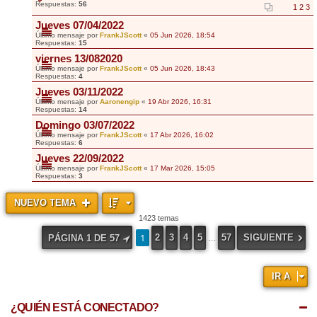
Respuestas:
56
1
2
3
Jueves 07/04/2022
Último mensaje por
FrankJScott
«
05 Jun 2026, 18:54
Respuestas:
15
viernes 13/082020
Último mensaje por
FrankJScott
«
05 Jun 2026, 18:43
Respuestas:
4
Jueves 03/11/2022
Último mensaje por
Aaronengip
«
19 Abr 2026, 16:31
Respuestas:
14
Domingo 03/07/2022
Último mensaje por
FrankJScott
«
17 Abr 2026, 16:02
Respuestas:
6
Jueves 22/09/2022
Último mensaje por
FrankJScott
«
17 Mar 2026, 15:05
Respuestas:
3
NUEVO TEMA
1423 temas
1
2
3
4
5
57
SIGUIENTE
PÁGINA
1
DE
57
…
IR A
¿QUIÉN ESTÁ CONECTADO?