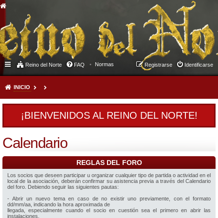
Normas
Reino del Norte
FAQ
Registrarse
Identificarse
INICIO
¡BIENVENIDOS AL REINO DEL NORTE!
Calendario
REGLAS DEL FORO
Los socios que deseen participar u organizar cualquier tipo de partida o actividad en el
local de la asociación, deberán confirmar su asistencia previa a través del Calendario
del foro. Debiendo seguir las siguientes pautas:
- Abrir un nuevo tema en caso de no existir uno previamente, con el formato
dd/mm/aa, indicando la hora aproximada de
llegada, especialmente cuando el socio en cuestión sea el primero en abrir las
instalaciones.