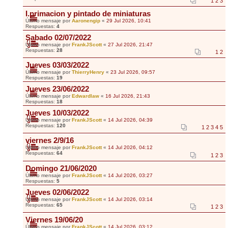
1
2
3
I.primacion y pintado de miniaturas
Último mensaje por
Aaronengip
«
29 Jul 2026, 10:41
Respuestas:
4
Sabado 02/07/2022
Último mensaje por
FrankJScott
«
27 Jul 2026, 21:47
Respuestas:
28
1
2
Jueves 03/03/2022
Último mensaje por
ThierryHenry
«
23 Jul 2026, 09:57
Respuestas:
19
Jueves 23/06/2022
Último mensaje por
Edwardlaw
«
16 Jul 2026, 21:43
Respuestas:
18
Jueves 10/03/2022
Último mensaje por
FrankJScott
«
14 Jul 2026, 04:39
Respuestas:
120
1
2
3
4
5
viernes 2/9/16
Último mensaje por
FrankJScott
«
14 Jul 2026, 04:12
Respuestas:
64
1
2
3
Domingo 21/06/2020
Último mensaje por
FrankJScott
«
14 Jul 2026, 03:27
Respuestas:
5
Jueves 02/06/2022
Último mensaje por
FrankJScott
«
14 Jul 2026, 03:14
Respuestas:
65
1
2
3
Viernes 19/06/20
Último mensaje por
FrankJScott
«
14 Jul 2026, 03:12