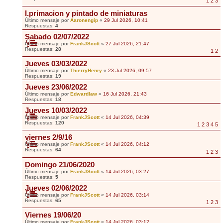
1
2
3
I.primacion y pintado de miniaturas
Último mensaje por
Aaronengip
«
29 Jul 2026, 10:41
Respuestas:
4
Sabado 02/07/2022
Último mensaje por
FrankJScott
«
27 Jul 2026, 21:47
Respuestas:
28
1
2
Jueves 03/03/2022
Último mensaje por
ThierryHenry
«
23 Jul 2026, 09:57
Respuestas:
19
Jueves 23/06/2022
Último mensaje por
Edwardlaw
«
16 Jul 2026, 21:43
Respuestas:
18
Jueves 10/03/2022
Último mensaje por
FrankJScott
«
14 Jul 2026, 04:39
Respuestas:
120
1
2
3
4
5
viernes 2/9/16
Último mensaje por
FrankJScott
«
14 Jul 2026, 04:12
Respuestas:
64
1
2
3
Domingo 21/06/2020
Último mensaje por
FrankJScott
«
14 Jul 2026, 03:27
Respuestas:
5
Jueves 02/06/2022
Último mensaje por
FrankJScott
«
14 Jul 2026, 03:14
Respuestas:
65
1
2
3
Viernes 19/06/20
Último mensaje por
FrankJScott
«
14 Jul 2026, 03:12