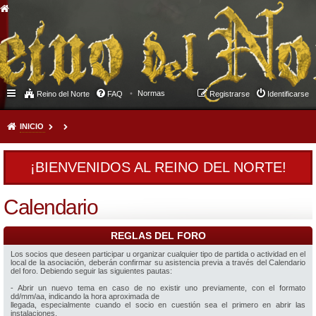
Normas
Reino del Norte
FAQ
Registrarse
Identificarse
INICIO
¡BIENVENIDOS AL REINO DEL NORTE!
Calendario
REGLAS DEL FORO
Los socios que deseen participar u organizar cualquier tipo de partida o actividad en el
local de la asociación, deberán confirmar su asistencia previa a través del Calendario
del foro. Debiendo seguir las siguientes pautas:
- Abrir un nuevo tema en caso de no existir uno previamente, con el formato
dd/mm/aa, indicando la hora aproximada de
llegada, especialmente cuando el socio en cuestión sea el primero en abrir las
instalaciones.