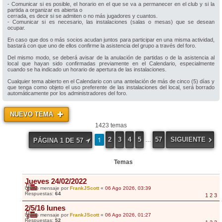
- Comunicar si es posible, el horario en el que se va a permanecer en el club y si la
partida a organizar es abierta o
cerrada, es decir si se admiten o no más jugadores y cuantos.
- Comunicar si es necesario, las instalaciones (salas o mesas) que se desean
ocupar.
En caso que dos o más socios acudan juntos para participar en una misma actividad,
bastará con que uno de ellos confirme la asistencia del grupo a través del foro.
Del mismo modo, se deberá avisar de la anulación de partidas o de la asistencia al
local que hayan sido confirmadas previamente en el Calendario, especialmente
cuando se ha indicado un horario de apertura de las instalaciones.
Cualquier tema abierto en el Calendario con una antelación de más de cinco (5) días y
que tenga como objeto el uso preferente de las instalaciones del local, será borrado
automáticamente por los administradores del foro.
NUEVO TEMA
1423 temas
1
2
3
4
5
57
SIGUIENTE
…
PÁGINA
1
DE
57
Temas
Jueves 24/02/2022
Último mensaje por
FrankJScott
«
06 Ago 2026, 03:39
Respuestas:
64
1
2
3
2/5/16 lunes
Último mensaje por
FrankJScott
«
06 Ago 2026, 01:27
Respuestas:
52