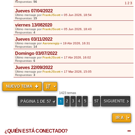
Respuestas:
56
1
2
3
Jueves 07/04/2022
Último mensaje por
FrankJScott
«
05 Jun 2026, 18:54
Respuestas:
15
viernes 13/082020
Último mensaje por
FrankJScott
«
05 Jun 2026, 18:43
Respuestas:
4
Jueves 03/11/2022
Último mensaje por
Aaronengip
«
19 Abr 2026, 16:31
Respuestas:
14
Domingo 03/07/2022
Último mensaje por
FrankJScott
«
17 Abr 2026, 16:02
Respuestas:
6
Jueves 22/09/2022
Último mensaje por
FrankJScott
«
17 Mar 2026, 15:05
Respuestas:
3
NUEVO TEMA
1423 temas
1
2
3
4
5
57
SIGUIENTE
PÁGINA
1
DE
57
…
IR A
¿QUIÉN ESTÁ CONECTADO?