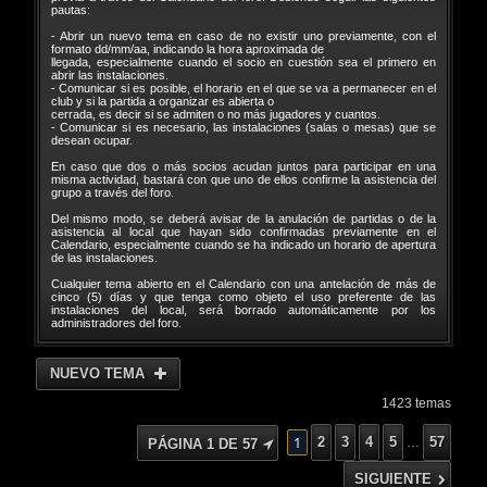
pautas:
- Abrir un nuevo tema en caso de no existir uno previamente, con el
formato dd/mm/aa, indicando la hora aproximada de
llegada, especialmente cuando el socio en cuestión sea el primero en
abrir las instalaciones.
- Comunicar si es posible, el horario en el que se va a permanecer en el
club y si la partida a organizar es abierta o
cerrada, es decir si se admiten o no más jugadores y cuantos.
- Comunicar si es necesario, las instalaciones (salas o mesas) que se
desean ocupar.
En caso que dos o más socios acudan juntos para participar en una
misma actividad, bastará con que uno de ellos confirme la asistencia del
grupo a través del foro.
Del mismo modo, se deberá avisar de la anulación de partidas o de la
asistencia al local que hayan sido confirmadas previamente en el
Calendario, especialmente cuando se ha indicado un horario de apertura
de las instalaciones.
Cualquier tema abierto en el Calendario con una antelación de más de
cinco (5) días y que tenga como objeto el uso preferente de las
instalaciones del local, será borrado automáticamente por los
administradores del foro.
NUEVO TEMA
1423 temas
1
2
3
4
5
57
…
PÁGINA
1
DE
57
SIGUIENTE