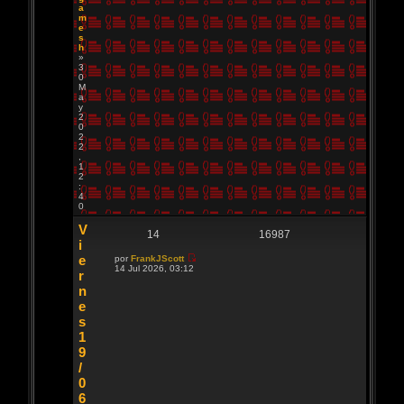
a
m
e
s
h
»
3
0
M
a
y
2
0
2
2
,
1
2
:
4
0
V
14
16987
i
e
por
FrankJScott
V
14 Jul 2026, 03:12
r
e
r
n
ú
e
l
t
s
i
1
m
o
9
m
/
e
n
0
s
6
a