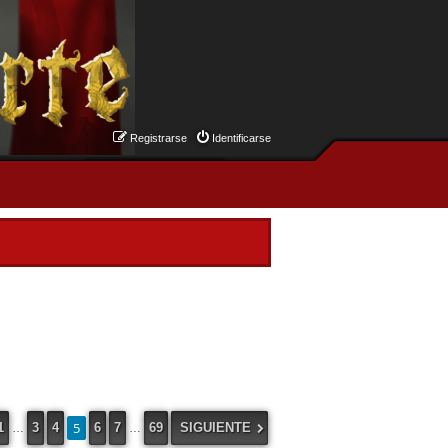
Registrarse
Identificarse
5
1
3
4
6
7
69
SIGUIENTE
…
…