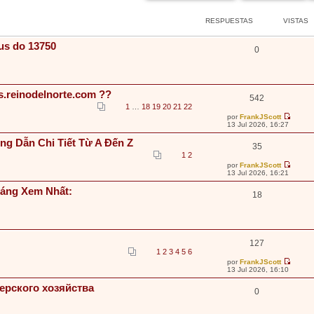
RESPUESTAS
VISTAS
us do 13750
0
s.reinodelnorte.com ??
542
1
…
18
19
20
21
22
por
FrankJScott
V
13 Jul 2026, 16:27
e
r
ng Dẫn Chi Tiết Từ A Đến Z
35
ú
l
1
2
t
por
FrankJScott
i
V
13 Jul 2026, 16:21
m
e
o
r
Đáng Xem Nhất:
m
18
ú
e
l
n
t
s
i
a
m
j
o
e
m
127
e
1
2
3
4
5
6
n
por
FrankJScott
s
V
13 Jul 2026, 16:10
a
e
j
r
ерского хозяйства
e
0
ú
l
t