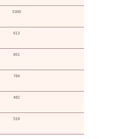
5300
613
851
784
482
519