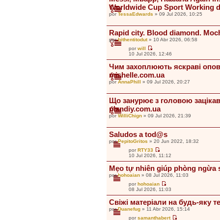
Worldwide Cup Sport Working d
por
TessaEdwards
» 09 Jul 2026, 10:25
Rapid city. Blood diamond. Moc
por
bithentitodut
» 10 Abr 2026, 06:58
por
will
V
10 Jul 2026, 12:46
e
r
Чим захоплюють яскраві опов
ú
mishelle.com.ua
l
t
por
AnnaPhill
» 09 Jul 2026, 20:27
i
m
o
Що занурює з головою зацікав
m
e
plandiy.com.ua
n
por
WilliChign
» 09 Jul 2026, 21:39
s
a
j
Saludos a tod@s
e
por
PepitoGritos
» 20 Jun 2022, 18:32
por
RTY33
V
10 Jul 2026, 11:12
e
r
Mẹo tự nhiên giúp phòng ngừa 
ú
por
hohoaian
» 08 Jul 2026, 11:03
l
t
por
hohoaian
i
V
08 Jul 2026, 11:03
m
e
o
r
Свіжі матеріали на будь-яку т
m
ú
e
por
Duanefug
» 11 Abr 2026, 15:14
l
n
t
por
samanthabert
s