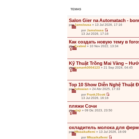
TEMAS
Salon Gier na Automatach - bon
por
Jamslousa
» 13 Jul 2026, 17:16
por
Jamslousa
V
13 Jul 2026, 17:16
e
r
Как создать новую тему в foro
ú
por
Evabnd
» 10 Nov 2022, 13:34
l
t
i
m
o
Kỹ Thuật Trồng Mai Vàng – Hướ
m
e
por
tramanh3004123
» 21 Sep 2024, 04:45
n
s
a
j
Top 10 Show Diễn Nghệ Thuật 
e
por
hohoaian
» 24 Abr 2025, 17:33
por
FrankJScott
V
13 Jul 2026, 16:16
e
r
пляжи Сочи
ú
por
elaji
» 09 Dic 2023, 23:50
l
t
i
m
o
охладитель молока для ферм
m
e
por
Mfozaikaflemi
» 13 Jul 2026, 16:09
n
por
Mfozaikaflemi
s