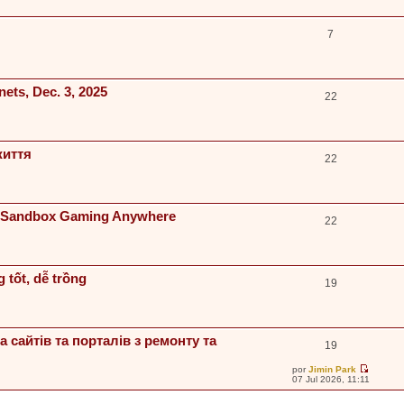
7
nets, Dec. 3, 2025
22
життя
22
of Sandbox Gaming Anywhere
22
 tốt, dễ trồng
19
 сайтів та порталів з ремонту та
19
por
Jimin Park
V
07 Jul 2026, 11:11
e
r