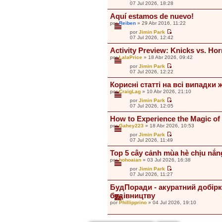
i
V
07 Jul 2026, 18:28
a
m
e
j
o
r
Aquí estamos de nuevo!
e
m
ú
e
por
Reiben
» 29 Abr 2016, 11:22
l
n
t
por
Jimin Park
s
i
V
07 Jul 2026, 12:42
a
m
e
j
o
r
Activity Preview: Knicks vs. Hor
e
m
ú
e
por
LalaPrice
» 18 Abr 2026, 09:42
l
n
t
por
Jimin Park
s
i
V
07 Jul 2026, 12:22
a
m
e
j
o
r
Корисні статті на всі випадки 
e
m
ú
e
por
CraigLag
» 10 Abr 2026, 21:10
l
n
t
por
Jimin Park
s
i
V
07 Jul 2026, 12:05
a
m
e
j
o
r
How to Experience the Magic 
e
m
ú
e
por
Gahey223
» 18 Abr 2026, 10:53
l
n
t
por
Jimin Park
s
i
V
07 Jul 2026, 11:49
a
m
e
j
o
r
Top 5 cây cảnh mùa hè chịu nắng
e
m
ú
e
por
hohoaian
» 03 Jul 2026, 16:38
l
n
t
por
Jimin Park
s
i
V
07 Jul 2026, 11:27
a
m
e
j
o
r
БудПоради - акуратний добірка
e
m
ú
e
будівництву
l
n
t
por
Phillipprino
» 04 Jul 2026, 19:10
s
i
a
m
j
o
e