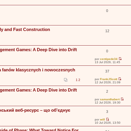
i
m
o
m
0
e
n
s
a
j
ly and Fast Construction
e
12
agement Games: A Deep Dive into Drift
0
por
centipede34
V
13 Jul 2026, 11:45
e
r
a fanów klasycznych i nowoczesnych
37
ú
l
t
por
FrankJScott
1
2
i
V
12 Jul 2026, 21:09
m
e
o
r
agement Games: A Deep Dive into Drift
m
2
ú
e
l
n
t
por
samanthabert
s
i
V
12 Jul 2026, 19:30
a
m
e
j
o
r
нський веб-ресурс – що об'єднує
e
m
3
ú
e
l
n
t
por
will
s
i
V
10 Jul 2026, 13:50
a
m
e
j
o
r
side of Phase: What Toward Notice For
e
m