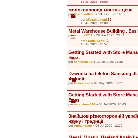
V
13 Jul 2026, 16:09
a
e
j
r
молокопровод монтаж цена
e
ú
por
Mfozaikaflemi
» 13 Jul 2026, 16:09
l
t
por
Mfozaikaflemi
i
V
13 Jul 2026, 16:09
m
e
o
r
Metal Warehouse Building , Easi
m
ú
e
por
iamrick9211
» 26 Mar 2025, 23:47
l
n
t
por
FrankJScott
s
i
V
13 Jul 2026, 15:54
a
m
e
j
o
r
Getting Started with Store Man
e
m
ú
e
Boss
l
n
t
por
centipede34
» 13 Jul 2026, 11:45
s
i
a
m
j
o
Dzwonki na telefon Samsung dl
e
m
e
melodii
n
por
Genevieve
» 06 May 2026, 09:27
s
a
j
Getting Started with Store Man
e
Boss
por
obnoxious344
» 08 Jul 2026, 10:43
Знайшов різносторонній украї
науку і традиції
por
Anthonysep
» 08 Jul 2026, 12:29
Messi, Mbapp, Haaland Again In