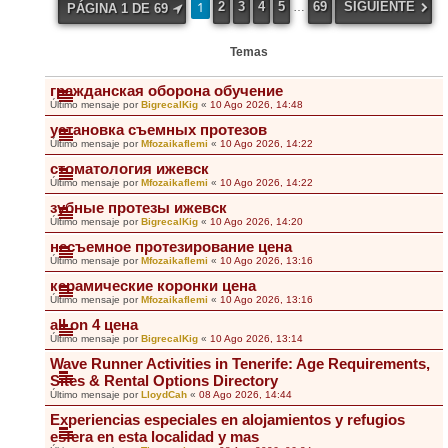
1
2
3
4
5
69
SIGUIENTE
…
PÁGINA
1
DE
69
Temas
гражданская оборона обучение
Último mensaje por
BigrecalKig
«
10 Ago 2026, 14:48
установка съемных протезов
Último mensaje por
Mfozaikaflemi
«
10 Ago 2026, 14:22
стоматология ижевск
Último mensaje por
Mfozaikaflemi
«
10 Ago 2026, 14:22
зубные протезы ижевск
Último mensaje por
BigrecalKig
«
10 Ago 2026, 14:20
несъемное протезирование цена
Último mensaje por
Mfozaikaflemi
«
10 Ago 2026, 13:16
керамические коронки цена
Último mensaje por
Mfozaikaflemi
«
10 Ago 2026, 13:16
all on 4 цена
Último mensaje por
BigrecalKig
«
10 Ago 2026, 13:14
Wave Runner Activities in Tenerife: Age Requirements,
Sites & Rental Options Directory
Último mensaje por
LloydCah
«
08 Ago 2026, 14:44
Experiencias especiales en alojamientos y refugios
esfera en esta localidad y mas