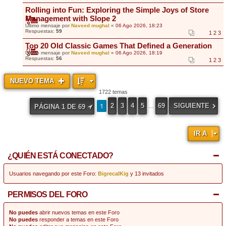
Rolling into Fun: Exploring the Simple Joys of Store
Management with Slope 2
Último mensaje por
Naveed mughal
«
06 Ago 2026, 18:23
Respuestas:
59
1
2
3
Top 20 Old Classic Games That Defined a Generation
Último mensaje por
Naveed mughal
«
06 Ago 2026, 18:19
Respuestas:
56
1
2
3
NUEVO TEMA
1722 temas
1
2
3
4
5
69
SIGUIENTE
PÁGINA
1
DE
69
…
IR A
¿QUIÉN ESTÁ CONECTADO?
Usuarios navegando por este Foro:
BigrecalKig
y 13 invitados
PERMISOS DEL FORO
No puedes
abrir nuevos temas en este Foro
No puedes
responder a temas en este Foro