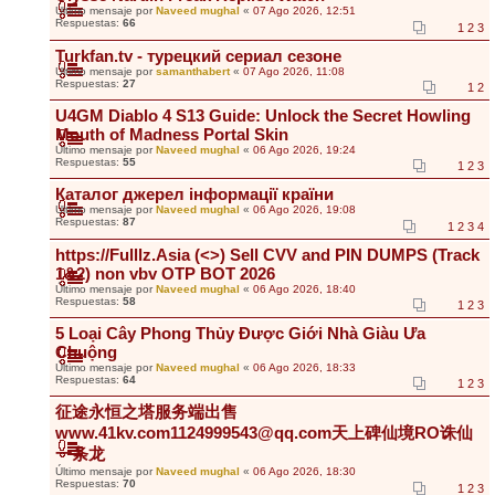
Último mensaje por
Naveed mughal
«
07 Ago 2026, 12:51
Respuestas:
66
1
2
3
Turkfan.tv - турецкий сериал сезоне
Último mensaje por
samanthabert
«
07 Ago 2026, 11:08
Respuestas:
27
1
2
U4GM Diablo 4 S13 Guide: Unlock the Secret Howling
Mouth of Madness Portal Skin
Último mensaje por
Naveed mughal
«
06 Ago 2026, 19:24
Respuestas:
55
1
2
3
Каталог джерел інформації країни
Último mensaje por
Naveed mughal
«
06 Ago 2026, 19:08
Respuestas:
87
1
2
3
4
https://Fulllz.Asia (<>) Sell CVV and PIN DUMPS (Track
1&2) non vbv OTP BOT 2026
Último mensaje por
Naveed mughal
«
06 Ago 2026, 18:40
Respuestas:
58
1
2
3
5 Loại Cây Phong Thủy Được Giới Nhà Giàu Ưa
Chuộng
Último mensaje por
Naveed mughal
«
06 Ago 2026, 18:33
Respuestas:
64
1
2
3
征途永恒之塔服务端出售
www.41kv.com1124999543@qq.com天上碑仙境RO诛仙
一条龙
Último mensaje por
Naveed mughal
«
06 Ago 2026, 18:30
Respuestas:
70
1
2
3