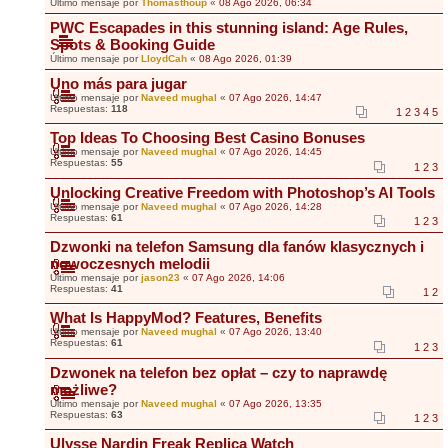
Último mensaje por
Thomasthoup
«
08 Ago 2026, 06:34
PWC Escapades in this stunning island: Age Rules,
Spots & Booking Guide
Último mensaje por
LloydCah
«
08 Ago 2026, 01:39
Uno más para jugar
Último mensaje por
Naveed mughal
«
07 Ago 2026, 14:47
Respuestas:
118
1
2
3
4
5
Top Ideas To Choosing Best Casino Bonuses
Último mensaje por
Naveed mughal
«
07 Ago 2026, 14:45
Respuestas:
55
1
2
3
Unlocking Creative Freedom with Photoshop’s AI Tools
Último mensaje por
Naveed mughal
«
07 Ago 2026, 14:28
Respuestas:
61
1
2
3
Dzwonki na telefon Samsung dla fanów klasycznych i
nowoczesnych melodii
Último mensaje por
jason23
«
07 Ago 2026, 14:06
Respuestas:
41
1
2
What Is HappyMod? Features, Benefits
Último mensaje por
Naveed mughal
«
07 Ago 2026, 13:40
Respuestas:
61
1
2
3
Dzwonek na telefon bez opłat – czy to naprawdę
możliwe?
Último mensaje por
Naveed mughal
«
07 Ago 2026, 13:35
Respuestas:
63
1
2
3
Ulysse Nardin Freak Replica Watch