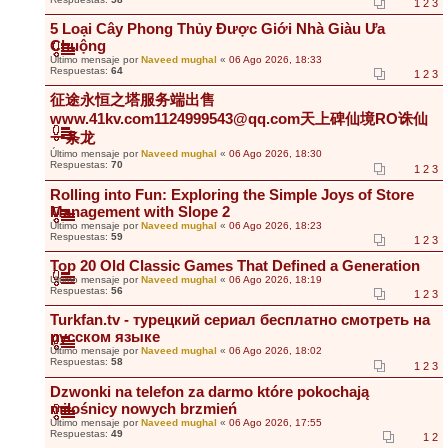
1
2
3
5 Loại Cây Phong Thủy Được Giới Nhà Giàu Ưa
Chuộng
Último mensaje por
Naveed mughal
«
06 Ago 2026, 18:33
Respuestas:
64
1
2
3
征途永恒之塔服务端出售
www.41kv.com1124999543@qq.com天上碑仙境RO诛仙
一条龙
Último mensaje por
Naveed mughal
«
06 Ago 2026, 18:30
Respuestas:
70
1
2
3
Rolling into Fun: Exploring the Simple Joys of Store
Management with Slope 2
Último mensaje por
Naveed mughal
«
06 Ago 2026, 18:23
Respuestas:
59
1
2
3
Top 20 Old Classic Games That Defined a Generation
Último mensaje por
Naveed mughal
«
06 Ago 2026, 18:19
Respuestas:
56
1
2
3
Turkfan.tv - турецкий сериал бесплатно смотреть на
русском языке
Último mensaje por
Naveed mughal
«
06 Ago 2026, 18:02
Respuestas:
58
1
2
3
Dzwonki na telefon za darmo które pokochają
miłośnicy nowych brzmień
Último mensaje por
Naveed mughal
«
06 Ago 2026, 17:55
Respuestas:
49
1
2