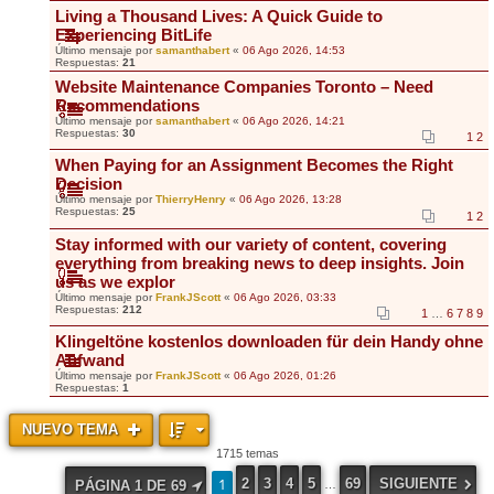
Living a Thousand Lives: A Quick Guide to
Experiencing BitLife
Último mensaje por
samanthabert
«
06 Ago 2026, 14:53
Respuestas:
21
Website Maintenance Companies Toronto – Need
Recommendations
Último mensaje por
samanthabert
«
06 Ago 2026, 14:21
Respuestas:
30
1
2
When Paying for an Assignment Becomes the Right
Decision
Último mensaje por
ThierryHenry
«
06 Ago 2026, 13:28
Respuestas:
25
1
2
Stay informed with our variety of content, covering
everything from breaking news to deep insights. Join
us as we explor
Último mensaje por
FrankJScott
«
06 Ago 2026, 03:33
Respuestas:
212
1
…
6
7
8
9
Klingeltöne kostenlos downloaden für dein Handy ohne
Aufwand
Último mensaje por
FrankJScott
«
06 Ago 2026, 01:26
Respuestas:
1
NUEVO TEMA
1715 temas
1
2
3
4
5
69
SIGUIENTE
PÁGINA
1
DE
69
…