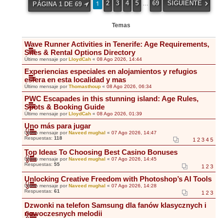
1
2
3
4
5
69
SIGUIENTE
…
PÁGINA
1
DE
69
Temas
Wave Runner Activities in Tenerife: Age Requirements,
Sites & Rental Options Directory
Último mensaje por
LloydCah
«
08 Ago 2026, 14:44
Experiencias especiales en alojamientos y refugios
esfera en esta localidad y mas
Último mensaje por
Thomasthoup
«
08 Ago 2026, 06:34
PWC Escapades in this stunning island: Age Rules,
Spots & Booking Guide
Último mensaje por
LloydCah
«
08 Ago 2026, 01:39
Uno más para jugar
Último mensaje por
Naveed mughal
«
07 Ago 2026, 14:47
Respuestas:
118
1
2
3
4
5
Top Ideas To Choosing Best Casino Bonuses
Último mensaje por
Naveed mughal
«
07 Ago 2026, 14:45
Respuestas:
55
1
2
3
Unlocking Creative Freedom with Photoshop’s AI Tools
Último mensaje por
Naveed mughal
«
07 Ago 2026, 14:28
Respuestas:
61
1
2
3
Dzwonki na telefon Samsung dla fanów klasycznych i
nowoczesnych melodii