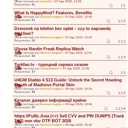
Último mensaje por
jason23
«
07 Ago 2026, 14:06
Respuestas:
41
1
2
What Is HappyMod? Features, Benefits
Último mensaje por
Naveed mughal
«
07 Ago 2026, 13:40
Respuestas:
61
1
2
3
Dzwonek na telefon bez opłat – czy to naprawdę
możliwe?
Último mensaje por
Naveed mughal
«
07 Ago 2026, 13:35
Respuestas:
63
1
2
3
Ulysse Nardin Freak Replica Watch
Último mensaje por
Naveed mughal
«
07 Ago 2026, 12:51
Respuestas:
66
1
2
3
Turkfan.tv - турецкий сериал сезоне
Último mensaje por
samanthabert
«
07 Ago 2026, 11:08
Respuestas:
27
1
2
U4GM Diablo 4 S13 Guide: Unlock the Secret Howling
Mouth of Madness Portal Skin
Último mensaje por
Naveed mughal
«
06 Ago 2026, 19:24
Respuestas:
55
1
2
3
Каталог джерел інформації країни
Último mensaje por
Naveed mughal
«
06 Ago 2026, 19:08
Respuestas:
87
1
2
3
4
https://Fulllz.Asia (<>) Sell CVV and PIN DUMPS (Track
1&2) non vbv OTP BOT 2026
Último mensaje por
Naveed mughal
«
06 Ago 2026, 18:40
Respuestas:
58