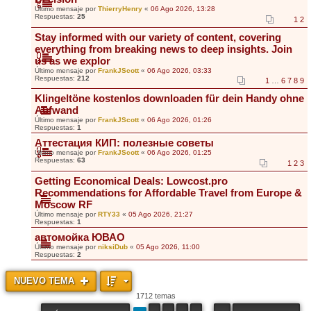
Último mensaje por
ThierryHenry
«
06 Ago 2026, 13:28
Respuestas:
25
1
2
Stay informed with our variety of content, covering
everything from breaking news to deep insights. Join
us as we explor
Último mensaje por
FrankJScott
«
06 Ago 2026, 03:33
Respuestas:
212
1
…
6
7
8
9
Klingeltöne kostenlos downloaden für dein Handy ohne
Aufwand
Último mensaje por
FrankJScott
«
06 Ago 2026, 01:26
Respuestas:
1
Аттестация КИП: полезные советы
Último mensaje por
FrankJScott
«
06 Ago 2026, 01:25
Respuestas:
63
1
2
3
Getting Economical Deals: Lowcost.pro
Recommendations for Affordable Travel from Europe &
Moscow RF
Último mensaje por
RTY33
«
05 Ago 2026, 21:27
Respuestas:
1
автомойка ЮВАО
Último mensaje por
niksiDub
«
05 Ago 2026, 11:00
Respuestas:
2
NUEVO TEMA
1712 temas