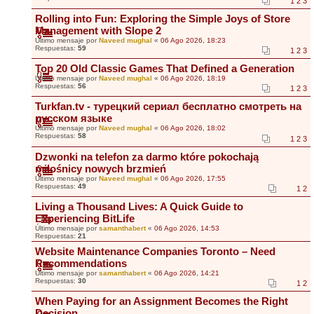
1
2
3
Rolling into Fun: Exploring the Simple Joys of Store
Management with Slope 2
Último mensaje por
Naveed mughal
«
06 Ago 2026, 18:23
Respuestas:
59
1
2
3
Top 20 Old Classic Games That Defined a Generation
Último mensaje por
Naveed mughal
«
06 Ago 2026, 18:19
Respuestas:
56
1
2
3
Turkfan.tv - турецкий сериал бесплатно смотреть на
русском языке
Último mensaje por
Naveed mughal
«
06 Ago 2026, 18:02
Respuestas:
58
1
2
3
Dzwonki na telefon za darmo które pokochają
miłośnicy nowych brzmień
Último mensaje por
Naveed mughal
«
06 Ago 2026, 17:55
Respuestas:
49
1
2
Living a Thousand Lives: A Quick Guide to
Experiencing BitLife
Último mensaje por
samanthabert
«
06 Ago 2026, 14:53
Respuestas:
21
Website Maintenance Companies Toronto – Need
Recommendations
Último mensaje por
samanthabert
«
06 Ago 2026, 14:21
Respuestas:
30
1
2
When Paying for an Assignment Becomes the Right
Decision