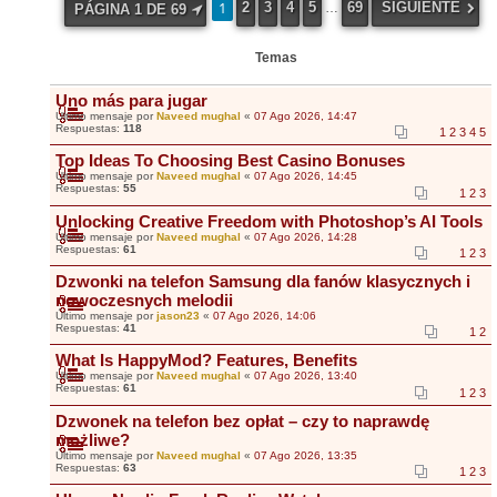
1
2
3
4
5
69
SIGUIENTE
…
PÁGINA
1
DE
69
Temas
Uno más para jugar
Último mensaje por
Naveed mughal
«
07 Ago 2026, 14:47
Respuestas:
118
1
2
3
4
5
Top Ideas To Choosing Best Casino Bonuses
Último mensaje por
Naveed mughal
«
07 Ago 2026, 14:45
Respuestas:
55
1
2
3
Unlocking Creative Freedom with Photoshop’s AI Tools
Último mensaje por
Naveed mughal
«
07 Ago 2026, 14:28
Respuestas:
61
1
2
3
Dzwonki na telefon Samsung dla fanów klasycznych i
nowoczesnych melodii
Último mensaje por
jason23
«
07 Ago 2026, 14:06
Respuestas:
41
1
2
What Is HappyMod? Features, Benefits
Último mensaje por
Naveed mughal
«
07 Ago 2026, 13:40
Respuestas:
61
1
2
3
Dzwonek na telefon bez opłat – czy to naprawdę
możliwe?
Último mensaje por
Naveed mughal
«
07 Ago 2026, 13:35
Respuestas:
63
1
2
3