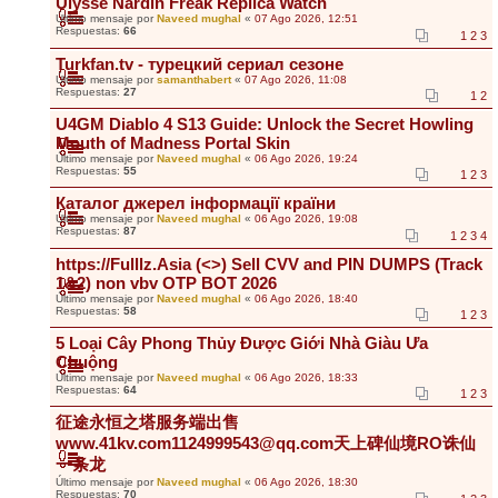
Ulysse Nardin Freak Replica Watch
Último mensaje por
Naveed mughal
«
07 Ago 2026, 12:51
Respuestas:
66
1
2
3
Turkfan.tv - турецкий сериал сезоне
Último mensaje por
samanthabert
«
07 Ago 2026, 11:08
Respuestas:
27
1
2
U4GM Diablo 4 S13 Guide: Unlock the Secret Howling
Mouth of Madness Portal Skin
Último mensaje por
Naveed mughal
«
06 Ago 2026, 19:24
Respuestas:
55
1
2
3
Каталог джерел інформації країни
Último mensaje por
Naveed mughal
«
06 Ago 2026, 19:08
Respuestas:
87
1
2
3
4
https://Fulllz.Asia (<>) Sell CVV and PIN DUMPS (Track
1&2) non vbv OTP BOT 2026
Último mensaje por
Naveed mughal
«
06 Ago 2026, 18:40
Respuestas:
58
1
2
3
5 Loại Cây Phong Thủy Được Giới Nhà Giàu Ưa
Chuộng
Último mensaje por
Naveed mughal
«
06 Ago 2026, 18:33
Respuestas:
64
1
2
3
征途永恒之塔服务端出售
www.41kv.com1124999543@qq.com天上碑仙境RO诛仙
一条龙
Último mensaje por
Naveed mughal
«
06 Ago 2026, 18:30
Respuestas:
70