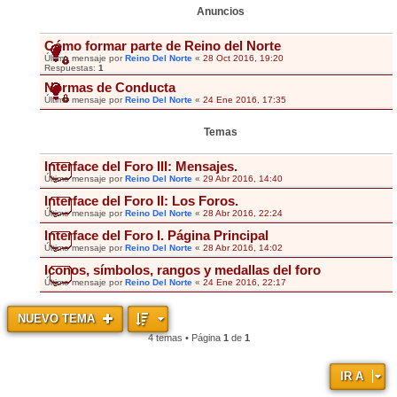
Anuncios
Cómo formar parte de Reino del Norte
Último mensaje por
Reino Del Norte
«
28 Oct 2016, 19:20
Respuestas:
1
Normas de Conducta
Último mensaje por
Reino Del Norte
«
24 Ene 2016, 17:35
Temas
Interface del Foro III: Mensajes.
Último mensaje por
Reino Del Norte
«
29 Abr 2016, 14:40
Interface del Foro II: Los Foros.
Último mensaje por
Reino Del Norte
«
28 Abr 2016, 22:24
Interface del Foro I. Página Principal
Último mensaje por
Reino Del Norte
«
28 Abr 2016, 14:02
Iconos, símbolos, rangos y medallas del foro
Último mensaje por
Reino Del Norte
«
24 Ene 2016, 22:17
NUEVO TEMA
4 temas • Página
1
de
1
IR A