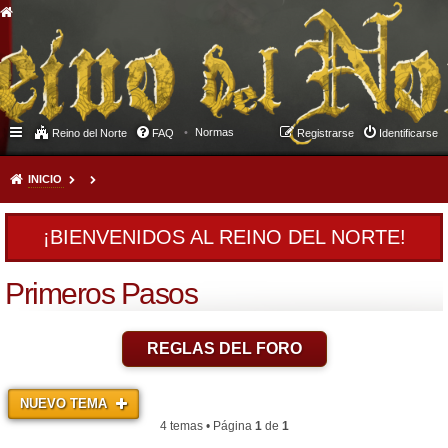
Normas
Reino del Norte
FAQ
Registrarse
Identificarse
INICIO
¡BIENVENIDOS AL REINO DEL NORTE!
Primeros Pasos
REGLAS DEL FORO
NUEVO TEMA
4 temas • Página
1
de
1