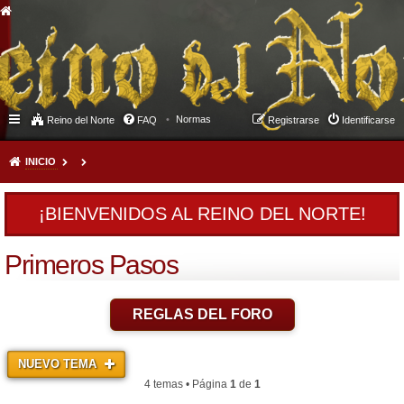
Normas
Reino del Norte
FAQ
Registrarse
Identificarse
INICIO
¡BIENVENIDOS AL REINO DEL NORTE!
Primeros Pasos
REGLAS DEL FORO
NUEVO TEMA
4 temas • Página
1
de
1