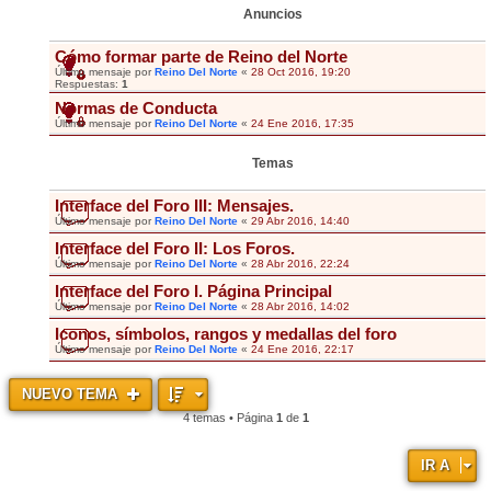
Anuncios
Cómo formar parte de Reino del Norte
Último mensaje por
Reino Del Norte
«
28 Oct 2016, 19:20
Respuestas:
1
Normas de Conducta
Último mensaje por
Reino Del Norte
«
24 Ene 2016, 17:35
Temas
Interface del Foro III: Mensajes.
Último mensaje por
Reino Del Norte
«
29 Abr 2016, 14:40
Interface del Foro II: Los Foros.
Último mensaje por
Reino Del Norte
«
28 Abr 2016, 22:24
Interface del Foro I. Página Principal
Último mensaje por
Reino Del Norte
«
28 Abr 2016, 14:02
Iconos, símbolos, rangos y medallas del foro
Último mensaje por
Reino Del Norte
«
24 Ene 2016, 22:17
NUEVO TEMA
4 temas • Página
1
de
1
IR A