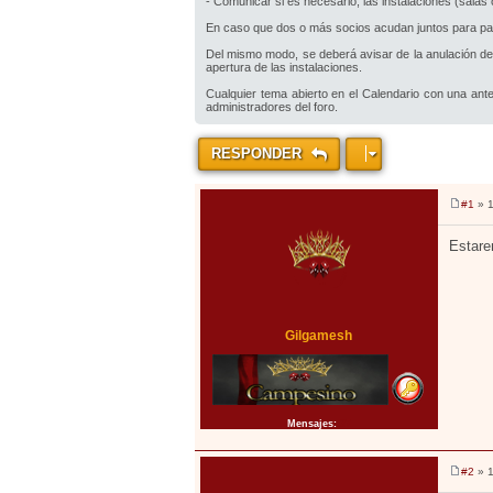
- Comunicar si es necesario, las instalaciones (sala
En caso que dos o más socios acudan juntos para parti
Del mismo modo, se deberá avisar de la anulación de 
apertura de las instalaciones.
Cualquier tema abierto en el Calendario con una ante
administradores del foro.
RESPONDER
#1
» 1
M
e
n
Estare
s
a
j
e
Gilgamesh
Mensajes:
37
#2
» 1
M