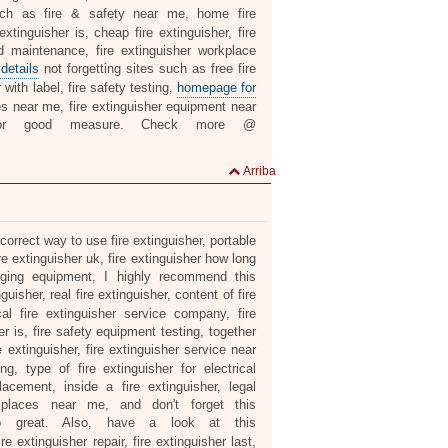
uch as fire & safety near me, home fire
extinguisher is, cheap fire extinguisher, fire
nd maintenance, fire extinguisher workplace
 details
not forgetting sites such as free fire
 with label, fire safety testing,
homepage for
ores near me, fire extinguisher equipment near
r good measure. Check more @
Arriba
 correct way to use fire extinguisher, portable
ire extinguisher uk, fire extinguisher how long
arging equipment, I highly recommend this
guisher, real fire extinguisher, content of fire
cal fire extinguisher service company, fire
er is, fire safety equipment testing, together
e extinguisher, fire extinguisher service near
g, type of fire extinguisher for electrical
acement, inside a fire extinguisher, legal
r places near me, and don't forget this
 great. Also, have a look at this
e extinguisher repair, fire extinguisher last,