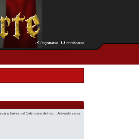
Registrarse
Identificarse
revia a través del Calendario del foro. Debiendo seguir