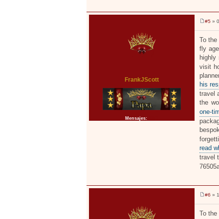
#5
» 0
M
e
n
To the 
s
fly ag
a
j
highly
e
visit 
plann
FrankJScott
his re
travel 
the wo
one-tim
Mensajes:
2371
packag
bespok
forgett
read w
travel
76505a
#6
» 1
M
e
n
To the
s