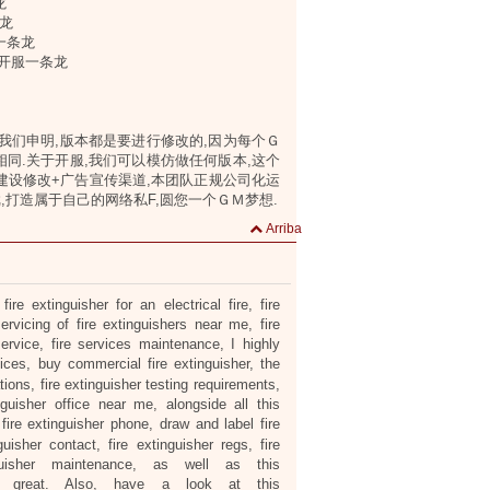
龙
龙
一条龙
开服一条龙
我们申明,版本都是要进行修改的,因为每个Ｇ
同.关于开服,我们可以模仿做任何版本,这个
建设修改+广告宣传渠道,本团队正规公司化运
打造属于自己的网络私F,圆您一个ＧＭ梦想.
Arriba
re extinguisher for an electrical fire, fire
rvicing of fire extinguishers near me, fire
ervice, fire services maintenance, I highly
ices, buy commercial fire extinguisher, the
ations, fire extinguisher testing requirements,
tinguisher office near me, alongside all this
fire extinguisher phone, draw and label fire
guisher contact, fire extinguisher regs, fire
uisher maintenance, as well as this
great. Also, have a look at this