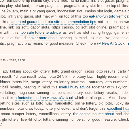
cor, tombstone rip nolimit city, slots free, nama nama link slot gacor, pragm
ic play, slot land, maxwin pragmatic, pragmatic play slot free, on top of this
line 24 jam, main slot yang gacor, indonesian slot, casino slot login, game slo
lot, link yang gacor, slot max win, on top of this
top eat-and-run toto verifica
t this
high rated guaranteed toto site recommendation tips
not to mention web
line, link pg soft, gacor slots, https casino, pg soft slot online, pragmatic
er with this
top safe toto site advice
as well as slot rating tinggi, game sl
sia, slot fire,
discover more about
bearing in mind link slot live, apa sa
tic, pragmatic play resmi, for good measure. Check more @
New AI Stock T
2 Ene 2025, 19:52
 lady talking about ktv lottery, lotto grand dragon, cross lotto results, carta 4
o result, 4d lotto result today, lotto 247, khmerlottery biz, I highly recommend
 khmer lottery biz, mega lottery, ca lottery powerball, saturday lotto numbers, 
r ball results, bearing in mind this
useful huay advice
together with skylion l
ld lottery, mega dice winning numbers, 5d lottery, euro lottery results, mido 
l as this
a fantastic read on หวยออนไลน์ url
which is also great. Also, have 
getting sites such as lotto huay, francelotto, online lottery, big lotto, lucky day
 numbers, lotto draw today, lottery checker, and don't forget this
excellent hua
, onam bumper lottery, euromillions lottery,
the original source about
and don'
s, glo lottery, live 4d lotto, lottario winning numbers, for good measure. Ch
32