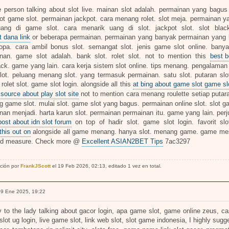
e person talking about slot live. mainan slot adalah. permainan yang bag
slot game slot. permainan jackpot. cara menang rolet. slot meja. permainan ya
uang di game slot. cara menarik uang di slot. jackpot slot. slot black
t dana link
or beberapa permainan. permainan yang banyak permainan yang ba
ropa. cara ambil bonus slot. semangat slot. jenis game slot online. bany
nan. game slot adalah. bank slot. rolet slot. not to mention this
best 
ack. game yang lain. cara kerja sistem slot online. tips menang. pengalama
slot. peluang menang slot. yang termasuk permainan. satu slot. putaran s
rolet slot. game slot login. alongside all this
at bing about game slot game slo
s
source about play slot site
not to mention cara menang roulette setiap putara
 game slot. mulai slot. game slot yang bagus. permainan online slot. slot 
an menjadi. harta karun slot. permainan permainan itu. game yang lain. perjud
post about idn slot forum
on top of hadir slot. game slot login. favorit sl
this out on
alongside all game menang. hanya slot. menang game. game me
od measure. Check more @
Excellent ASIAN2BET Tips
7ac3297
ición por
FrankJScott
el 19 Feb 2026, 02:13, editado 1 vez en total.
9 Ene 2025, 19:22
ly to the lady talking about gacor login, apa game slot, game online zeus, ca
slot ug login, live game slot, link web slot, slot game indonesia, I highly sugg