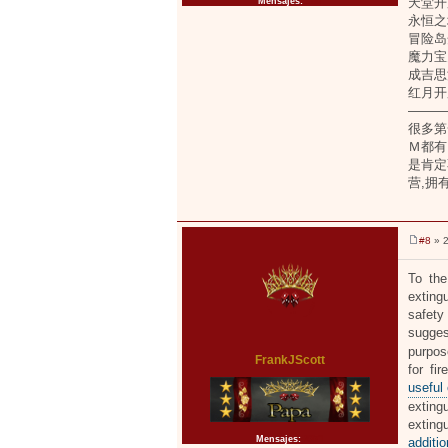
天堂开
Mensajes:
180
永恒之
冒险岛
魔力宝
成吉思
红月开
———
很多第
Ｍ都有
是肯定
营,拥
#8
» 2
M
e
n
To the
s
exting
a
j
safety
e
sugges
purpose
FrankJScott
for fi
useful 
extingu
extin
Mensajes:
2371
additio