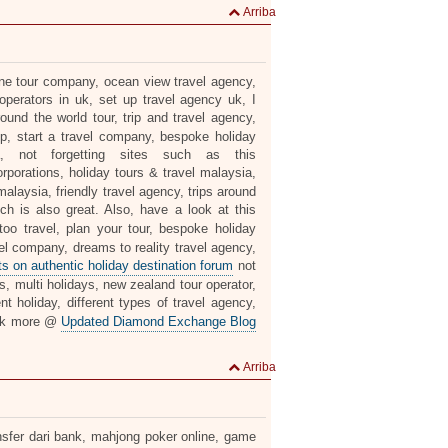
Arriba
, one tour company, ocean view travel agency,
operators in uk, set up travel agency uk, I
ound the world tour, trip and travel agency,
rip, start a travel company, bespoke holiday
a, not forgetting sites such as this
orporations, holiday tours & travel malaysia,
 malaysia, friendly travel agency, trips around
h is also great. Also, have a look at this
too travel, plan your tour, bespoke holiday
el company, dreams to reality travel agency,
nts on authentic holiday destination forum
not
s, multi holidays, new zealand tour operator,
t holiday, different types of travel agency,
eck more @
Updated Diamond Exchange Blog
Arriba
ransfer dari bank, mahjong poker online, game