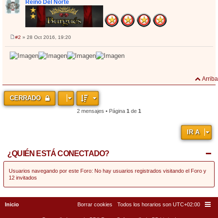
Reino Del Norte
#2
» 28 Oct 2016, 19:20
M
e
n
s
a
j
e
Arriba
CERRADO
2 mensajes • Página
1
de
1
IR A
¿QUIÉN ESTÁ CONECTADO?
Usuarios navegando por este Foro: No hay usuarios registrados visitando el Foro y
12 invitados
Inicio
Borrar cookies
Todos los horarios son
UTC+02:00