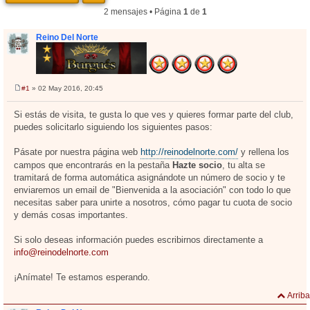
2 mensajes • Página
1
de
1
Reino Del Norte
#1
» 02 May 2016, 20:45
M
e
n
Si estás de visita, te gusta lo que ves y quieres formar parte del club,
s
puedes solicitarlo siguiendo los siguientes pasos:
a
j
e
Pásate por nuestra página web
http://reinodelnorte.com/
y rellena los
campos que encontrarás en la pestaña
Hazte socio
, tu alta se
tramitará de forma automática asignándote un número de socio y te
enviaremos un email de "Bienvenida a la asociación" con todo lo que
necesitas saber para unirte a nosotros, cómo pagar tu cuota de socio
y demás cosas importantes.
Si solo deseas información puedes escribirnos directamente a
info@reinodelnorte.com
¡Anímate! Te estamos esperando.
Arriba