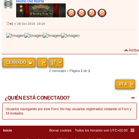
Reino Del Norte
#2
» 28 Oct 2016, 19:20
M
e
n
s
a
j
e
Arriba
CERRADO
2 mensajes • Página
1
de
1
IR A
¿QUIÉN ESTÁ CONECTADO?
Usuarios navegando por este Foro: No hay usuarios registrados visitando el Foro y
16 invitados
Inicio
Borrar cookies
Todos los horarios son
UTC+02:00