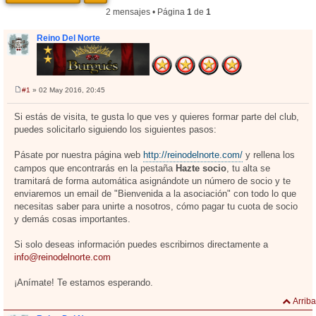
2 mensajes • Página
1
de
1
Reino Del Norte
#1
» 02 May 2016, 20:45
M
e
n
Si estás de visita, te gusta lo que ves y quieres formar parte del club,
s
puedes solicitarlo siguiendo los siguientes pasos:
a
j
e
Pásate por nuestra página web
http://reinodelnorte.com/
y rellena los
campos que encontrarás en la pestaña
Hazte socio
, tu alta se
tramitará de forma automática asignándote un número de socio y te
enviaremos un email de "Bienvenida a la asociación" con todo lo que
necesitas saber para unirte a nosotros, cómo pagar tu cuota de socio
y demás cosas importantes.
Si solo deseas información puedes escribirnos directamente a
info@reinodelnorte.com
¡Anímate! Te estamos esperando.
Arriba