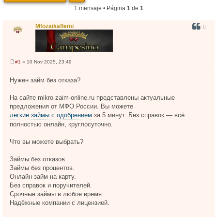
1 mensaje • Página
1
de
1
Mfozaikaflemi
#1
» 10 Nov 2025, 23:49
M
e
n
Нужен займ без отказа?
s
a
j
На сайте mikro-zaim-online.ru представлены актуальные
e
предложения от МФО России. Вы можете
легкие займы с одобрением
за 5 минут. Без справок — всё
полностью онлайн, круглосуточно.
Что вы можете выбрать?
Займы без отказов.
Займы без процентов.
Онлайн займ на карту.
Без справок и поручителей.
Срочные займы в любое время.
Надёжные компании с лицензией.